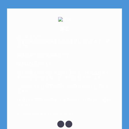
芽衣
はじめまして。
元金欠保育士の副業まとめを運営しております。芽
衣です。
趣味は女子会と映画鑑賞です。
以前は保育士でした。
全くの素人から副業を始めた私でも、現在は副業1
本での生活で好きなことに時間を使っています！
このサイトでは副業に関する情報をお伝えしていき
ます！
LINEにて質問にお答えできるので、お気軽にご連絡
ください。
↓こちらからメッセージどうぞ↓