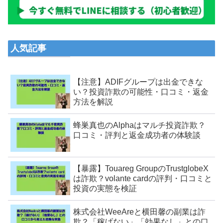
人気記事
【注意】ADIFグループは出金できな
い？投資詐欺の可能性・口コミ・返金
方法を解説
蜂巣真也のAlphaはマルチ投資詐欺？
口コミ・評判と返金成功者の体験談
【暴露】Touareg GroupのTrustglobeX
は詐欺？volante cardの評判・口コミと
投資の実態を検証
株式会社WeeAreと横田馨の副業は詐
欺？「稼げない」「効果なし」との口