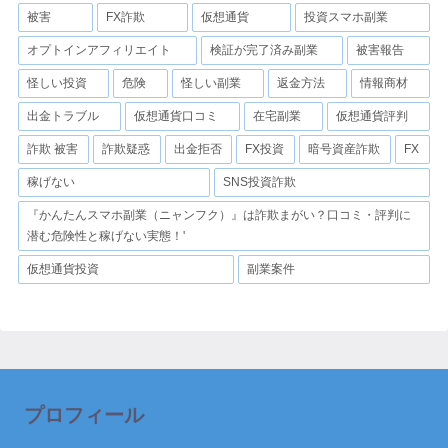
被害
FX詐欺
仮想通貨
投資スマホ副業
オプトインアフィリエイト
検証が完了済み副業
被害報告
怪しい投資
危険
怪しい副業
返金方法
情報商材
出金トラブル
仮想通貨口コミ
在宅副業
仮想通貨評判
詐欺 被害
詐欺疑惑
出金拒否
FX投資
暗号資産詐欺
FX
稼げない
SNS投資詐欺
『かんたんスマホ副業（ニャンフク）』は詐欺まがい？口コミ・評判に
潜む危険性と稼げない実態！'
仮想通貨投資
副業案件
プロフィール