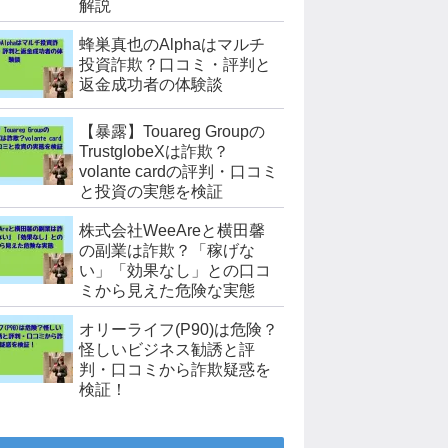
解説
蜂巣真也のAlphaはマルチ
投資詐欺？口コミ・評判と
返金成功者の体験談
【暴露】Touareg Groupの
TrustglobeXは詐欺？
volante cardの評判・口コミ
と投資の実態を検証
株式会社WeeAreと横田馨
の副業は詐欺？「稼げな
い」「効果なし」との口コ
ミから見えた危険な実態
オリーライフ(P90)は危険？
怪しいビジネス勧誘と評
判・口コミから詐欺疑惑を
検証！