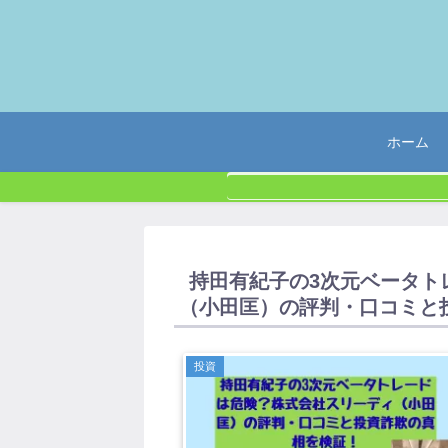
ホーム
持田有紀子の3次元ベータト
（小田匡）の評判・口コミと
投資