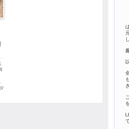
資
氏
資
て
ー
は
07
.