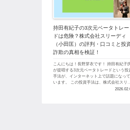
持田有紀子の3次元ベータトレー
ドは危険？株式会社スリーディ
（小田匡）の評判・口コミと投
詐欺の真相を検証！
こんにちは！長野芽衣です！ 持田有紀子
が提唱する3次元ベータトレードという投
手法が、インターネット上で話題になっ
います。 この投資手法は、株式会社スリ
ディという企業が販売しており、代表者
2026.02.
小田匡氏とされています。 「誰でも簡単..