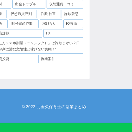
材
出金トラブル
仮想通貨口コミ
業
仮想通貨評判
詐欺 被害
詐欺疑惑
否
暗号資産詐欺
稼げない
FX投資
投資詐欺
FX
たんスマホ副業（ニャンフク）』は詐欺まがい？口
評判に潜む危険性と稼げない実態！'
貨投資
副業案件
© 2022 元金欠保育士の副業まとめ.