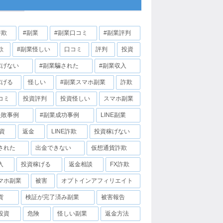
詐欺
#副業
#副業口コミ
#副業評判
欺
#副業怪しい
口コミ
評判
投資
稼げない
#副業騙された
#副業収入
稼げる
怪しい
#副業スマホ副業
詐欺
コミ
投資評判
投資怪しい
スマホ副業
失敗事例
#副業成功事例
LINE副業
投資
返金
LINE詐欺
投資稼げない
された
出金できない
仮想通貨詐欺
入
投資稼げる
返金相談
FX詐欺
マホ副業
被害
オプトインアフィリエイト
貨
検証が完了済み副業
被害報告
投資
危険
怪しい副業
返金方法