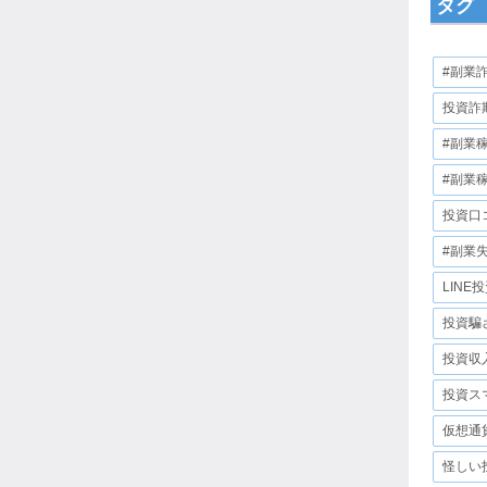
タグ
#副業
投資詐
#副業
#副業
投資口
#副業
LINE
投資騙
投資収
投資ス
仮想通
怪しい