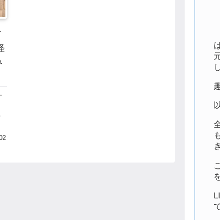
イ
怪
み
ー
時
る
株
02
す