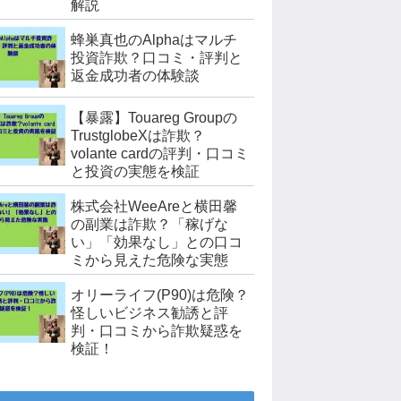
解説
蜂巣真也のAlphaはマルチ
投資詐欺？口コミ・評判と
返金成功者の体験談
【暴露】Touareg Groupの
TrustglobeXは詐欺？
volante cardの評判・口コミ
と投資の実態を検証
株式会社WeeAreと横田馨
の副業は詐欺？「稼げな
い」「効果なし」との口コ
ミから見えた危険な実態
オリーライフ(P90)は危険？
怪しいビジネス勧誘と評
判・口コミから詐欺疑惑を
検証！