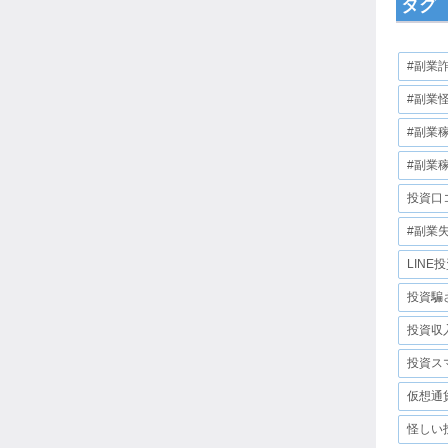
タグ
#副業
#副業
#副業
#副業
投資口
#副業
LINE
投資騙
投資収
投資ス
仮想通
怪しい