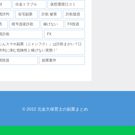
材
出金トラブル
仮想通貨口コミ
貨評判
在宅副業
詐欺 被害
詐欺疑惑
否
暗号資産詐欺
稼げない
FX投資
投資詐欺
FX
たんスマホ副業（ニャンフク）』は詐欺まがい？口
評判に潜む危険性と稼げない実態！'
貨投資
副業案件
© 2022 元金欠保育士の副業まとめ.