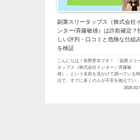
副業スリータップス（株式会社
ンター/斉藤敏雄）は詐欺確定？
しい評判・口コミと危険な仕組
を検証
こんにちは！長野芽衣です！ 「副業スリ
タップス（株式会社インター／斉藤敏
雄）」という名前を見かけて調べている
点で、すでに多くの人が不安を抱えてい
と考えられます。 実際にネット上では、
2026.02.
式会社インター絡みの副業について「お
すめでき...