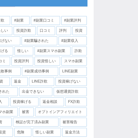
詐欺
#副業
#副業口コミ
#副業評判
怪しい
投資詐欺
口コミ
評判
投資
稼げない
#副業騙された
#副業収入
稼げる
怪しい
#副業スマホ副業
詐欺
コミ
投資評判
投資怪しい
スマホ副業
失敗事例
#副業成功事例
LINE副業
投資
返金
LINE詐欺
投資稼げない
された
出金できない
仮想通貨詐欺
入
投資稼げる
返金相談
FX詐欺
マホ副業
被害
オプトインアフィリエイト
貨
検証が完了済み副業
被害報告
投資
危険
怪しい副業
返金方法