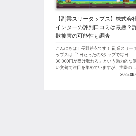
【副業スリータップス】株式会
インターの評判口コミは最悪？
欺被害の可能性も調査
こんにちは！長野芽衣です！ 副業スリー
ップスは「1日たったの3タップで毎日
30,000円が受け取れる」という魅力的な
い文句で注目を集めていますが、実際の
容は期待を大きく裏切るものとなってい
2025.09.
す。 多くの人が手軽に稼げる副業として
注...