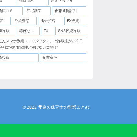
法
情報商材
出金トラブル
貨口コミ
在宅副業
仮想通貨評判
害
詐欺疑惑
出金拒否
FX投資
産詐欺
稼げない
FX
SNS投資詐欺
たんスマホ副業（ニャンフク）』は詐欺まがい？口
評判に潜む危険性と稼げない実態！'
貨投資
副業案件
© 2022 元金欠保育士の副業まとめ.