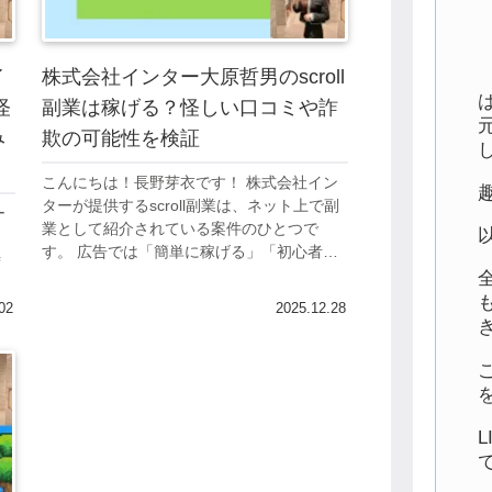
イ
株式会社インター大原哲男のscroll
怪
副業は稼げる？怪しい口コミや詐
み
欺の可能性を検証
こんにちは！長野芽衣です！ 株式会社イン
ターが提供するscroll副業は、ネット上で副
ー
業として紹介されている案件のひとつで
す。 広告では「簡単に稼げる」「初心者で
時
も収益化できる」といった魅力的な表現が
る
目立ちます。 副業や投資の世界では...
株
02
2025.12.28
す