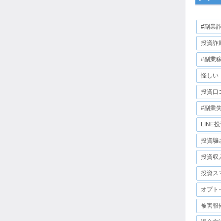
#副業
投資詐
#副業
怪しい
投資口
#副業
LINE
投資騙
投資収
投資ス
オプト
被害報