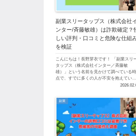
副業スリータップス（株式会社
ンター/斉藤敏雄）は詐欺確定？
しい評判・口コミと危険な仕組
を検証
こんにちは！長野芽衣です！ 「副業スリ
タップス（株式会社インター／斉藤敏
雄）」という名前を見かけて調べている
点で、すでに多くの人が不安を抱えてい
と考えられます。 実際にネット上では、
2026.02.
式会社インター絡みの副業について「お
すめでき...
副業