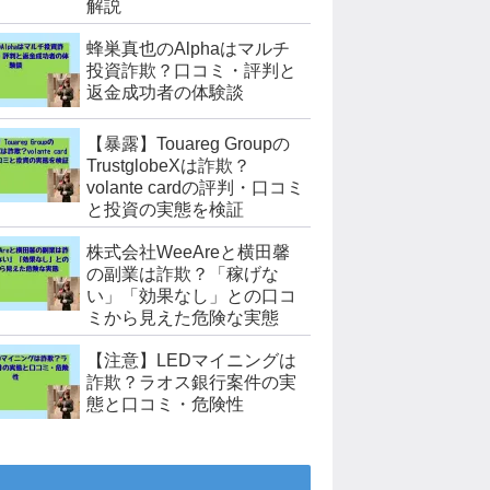
解説
蜂巣真也のAlphaはマルチ
投資詐欺？口コミ・評判と
返金成功者の体験談
【暴露】Touareg Groupの
TrustglobeXは詐欺？
volante cardの評判・口コミ
と投資の実態を検証
株式会社WeeAreと横田馨
の副業は詐欺？「稼げな
い」「効果なし」との口コ
ミから見えた危険な実態
【注意】LEDマイニングは
詐欺？ラオス銀行案件の実
態と口コミ・危険性