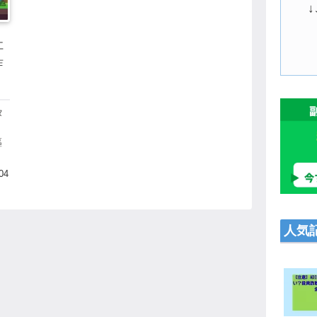
社
詐
タ
謳
内
ま
04
人気