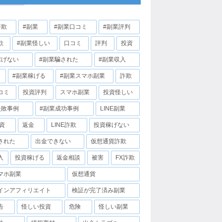
詐欺
#副業
#副業口コミ
#副業評判
欺
#副業怪しい
口コミ
評判
投資
稼げない
#副業騙された
#副業収入
#副業稼げる
#副業スマホ副業
詐欺
コミ
投資評判
スマホ副業
投資怪しい
失敗事例
#副業成功事例
LINE副業
投資
返金
LINE詐欺
投資稼げない
された
出金できない
仮想通貨詐欺
入
投資稼げる
返金相談
被害
FX詐欺
マホ副業
仮想通貨
インアフィリエイト
検証が完了済み副業
告
怪しい投資
危険
怪しい副業