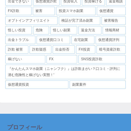
出金できない
仮想通貨詐欺
投資収入
投資稼げる
返金相談
FX詐欺
被害
投資スマホ副業
仮想通貨
オプトインアフィリエイト
検証が完了済み副業
被害報告
怪しい投資
危険
怪しい副業
返金方法
情報商材
出金トラブル
仮想通貨口コミ
在宅副業
仮想通貨評判
詐欺 被害
詐欺疑惑
出金拒否
FX投資
暗号資産詐欺
稼げない
FX
SNS投資詐欺
『かんたんスマホ副業（ニャンフク）』は詐欺まがい？口コミ・評判に
潜む危険性と稼げない実態！'
仮想通貨投資
副業案件
プロフィール