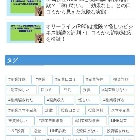
欺？「稼げない」「効果なし」との口
コミから見えた危険な実態
オリーライフ(P90)は危険？怪しいビジ
ネス勧誘と評判・口コミから詐欺疑惑
を検証！
タグ
#副業詐欺
#副業
#副業口コミ
#副業評判
投資詐欺
#副業怪しい
口コミ
評判
投資
#副業稼げない
#副業騙された
#副業収入
怪しい
#副業稼げる
#副業スマホ副業
詐欺
投資口コミ
投資評判
スマホ副業
投資怪しい
#副業失敗事例
#副業成功事例
LINE副業
LINE投資
返金
LINE詐欺
投資稼げない
投資騙された