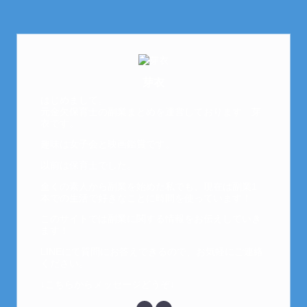
芽衣
はじめまして。
元金欠保育士の副業まとめを運営しております。芽
衣です。
趣味は女子会と映画鑑賞です。
以前は保育士でした。
全くの素人から副業を始めた私でも、現在は副業1
本での生活で好きなことに時間を使っています！
このサイトでは副業に関する情報をお伝えしていき
ます！
LINEにて質問にお答えできるので、お気軽にご連絡
ください。
↓こちらからメッセージどうぞ↓