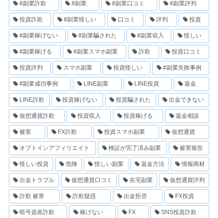
#副業詐欺
#副業
#副業口コミ
#副業評判
投資詐欺
#副業怪しい
口コミ
評判
投資
#副業稼げない
#副業騙された
#副業収入
怪しい
#副業稼げる
#副業スマホ副業
詐欺
投資口コミ
投資評判
スマホ副業
投資怪しい
#副業失敗事例
#副業成功事例
LINE副業
LINE投資
返金
LINE詐欺
投資稼げない
投資騙された
出金できない
仮想通貨詐欺
投資収入
投資稼げる
返金相談
被害
FX詐欺
投資スマホ副業
仮想通貨
オプトインアフィリエイト
検証が完了済み副業
被害報告
怪しい投資
危険
怪しい副業
返金方法
情報商材
出金トラブル
仮想通貨口コミ
在宅副業
仮想通貨評判
詐欺 被害
詐欺疑惑
出金拒否
FX投資
暗号資産詐欺
稼げない
FX
SNS投資詐欺