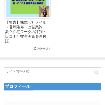
【警告】株式会社メイル
（君嶋隆寿）は副業詐
欺？在宅ワークの評判・
口コミと被害実態を再検
証
2026.04.13
プロフィール