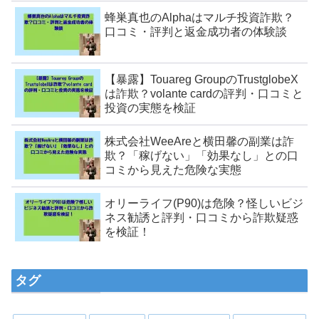
蜂巣真也のAlphaはマルチ投資詐欺？
口コミ・評判と返金成功者の体験談
【暴露】Touareg GroupのTrustglobeX
は詐欺？volante cardの評判・口コミと
投資の実態を検証
株式会社WeeAreと横田馨の副業は詐
欺？「稼げない」「効果なし」との口
コミから見えた危険な実態
オリーライフ(P90)は危険？怪しいビジ
ネス勧誘と評判・口コミから詐欺疑惑
を検証！
タグ