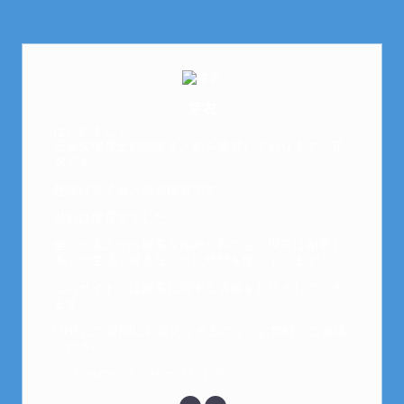
芽衣
はじめまして。
元金欠保育士の副業まとめを運営しております。芽
衣です。
趣味は女子会と映画鑑賞です。
以前は保育士でした。
全くの素人から副業を始めた私でも、現在は副業1
本での生活で好きなことに時間を使っています！
このサイトでは副業に関する情報をお伝えしていき
ます！
LINEにて質問にお答えできるので、お気軽にご連絡
ください。
↓こちらからメッセージどうぞ↓