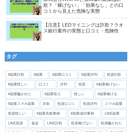
欺？「稼げない」「効果なし」との口
コミから見えた危険な実態
【注意】LEDマイニングは詐欺？ラオ
ス銀行案件の実態と口コミ・危険性
タグ
#副業詐欺
#副業
#副業口コミ
#副業評判
投資詐欺
#副業怪しい
口コミ
評判
投資
#副業稼げない
#副業騙された
#副業収入
怪しい
#副業稼げる
#副業スマホ副業
詐欺
投資口コミ
投資評判
スマホ副業
投資怪しい
#副業失敗事例
#副業成功事例
LINE副業
LINE投資
返金
LINE詐欺
投資稼げない
投資騙された