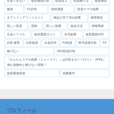
出金できない
仮想通貨詐欺
投資収入
投資稼げる
返金相談
被害
FX詐欺
仮想通貨
投資スマホ副業
オプトインアフィリエイト
検証が完了済み副業
被害報告
怪しい投資
危険
怪しい副業
返金方法
情報商材
出金トラブル
仮想通貨口コミ
在宅副業
仮想通貨評判
詐欺 被害
詐欺疑惑
出金拒否
FX投資
暗号資産詐欺
FX
稼げない
SNS投資詐欺
『かんたんスマホ副業（ニャンフク）』は詐欺まがい？口コミ・評判に
潜む危険性と稼げない実態！'
仮想通貨投資
副業案件
プロフィール