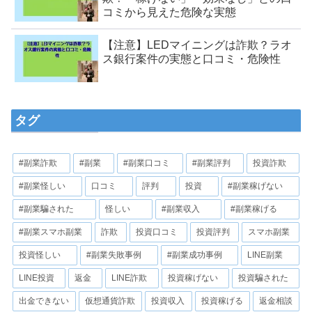
コミから見えた危険な実態
【注意】LEDマイニングは詐欺？ラオ
ス銀行案件の実態と口コミ・危険性
タグ
#副業詐欺
#副業
#副業口コミ
#副業評判
投資詐欺
#副業怪しい
口コミ
評判
投資
#副業稼げない
#副業騙された
怪しい
#副業収入
#副業稼げる
#副業スマホ副業
詐欺
投資口コミ
投資評判
スマホ副業
投資怪しい
#副業失敗事例
#副業成功事例
LINE副業
LINE投資
返金
LINE詐欺
投資稼げない
投資騙された
出金できない
仮想通貨詐欺
投資収入
投資稼げる
返金相談