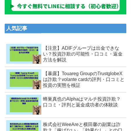
人気記事
【注意】ADIFグループは出金できな
い？投資詐欺の可能性・口コミ・返金
方法を解説
【暴露】Touareg GroupのTrustglobeX
は詐欺？volante cardの評判・口コミと
投資の実態を検証
蜂巣真也のAlphaはマルチ投資詐欺？
口コミ・評判と返金成功者の体験談
株式会社WeeAreと横田馨の副業は詐
欺？「稼げない」「効果なし」との口