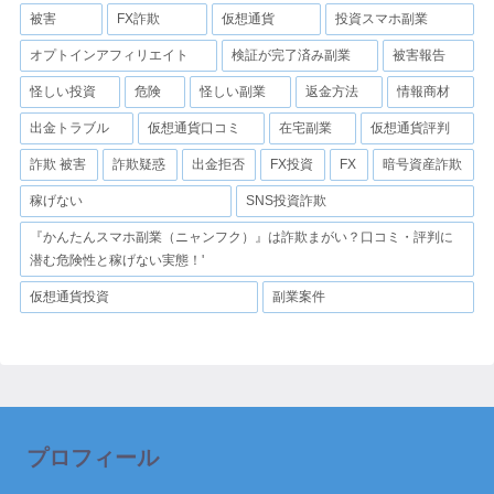
被害
FX詐欺
仮想通貨
投資スマホ副業
オプトインアフィリエイト
検証が完了済み副業
被害報告
怪しい投資
危険
怪しい副業
返金方法
情報商材
出金トラブル
仮想通貨口コミ
在宅副業
仮想通貨評判
詐欺 被害
詐欺疑惑
出金拒否
FX投資
FX
暗号資産詐欺
稼げない
SNS投資詐欺
『かんたんスマホ副業（ニャンフク）』は詐欺まがい？口コミ・評判に
潜む危険性と稼げない実態！'
仮想通貨投資
副業案件
プロフィール