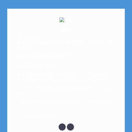
芽衣
はじめまして。
元金欠保育士の副業まとめを運営しております。芽
衣です。
趣味は女子会と映画鑑賞です。
以前は保育士でした。
全くの素人から副業を始めた私でも、現在は副業1
本での生活で好きなことに時間を使っています！
このサイトでは副業に関する情報をお伝えしていき
ます！
LINEにて質問にお答えできるので、お気軽にご連絡
ください。
↓こちらからメッセージどうぞ↓