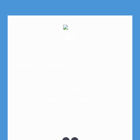
芽衣
はじめまして。
元金欠保育士の副業まとめを運営しております。芽
衣です。
趣味は女子会と映画鑑賞です。
以前は保育士でした。
全くの素人から副業を始めた私でも、現在は副業1
本での生活で好きなことに時間を使っています！
このサイトでは副業に関する情報をお伝えしていき
ます！
LINEにて質問にお答えできるので、お気軽にご連絡
ください。
↓こちらからメッセージどうぞ↓