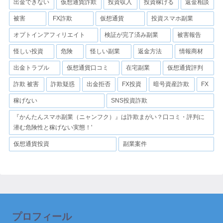
出金できない
仮想通貨詐欺
投資収入
投資稼げる
返金相談
被害
FX詐欺
仮想通貨
投資スマホ副業
オプトインアフィリエイト
検証が完了済み副業
被害報告
怪しい投資
危険
怪しい副業
返金方法
情報商材
出金トラブル
仮想通貨口コミ
在宅副業
仮想通貨評判
詐欺 被害
詐欺疑惑
出金拒否
FX投資
暗号資産詐欺
FX
稼げない
SNS投資詐欺
『かんたんスマホ副業（ニャンフク）』は詐欺まがい？口コミ・評判に
潜む危険性と稼げない実態！'
仮想通貨投資
副業案件
プロフィール