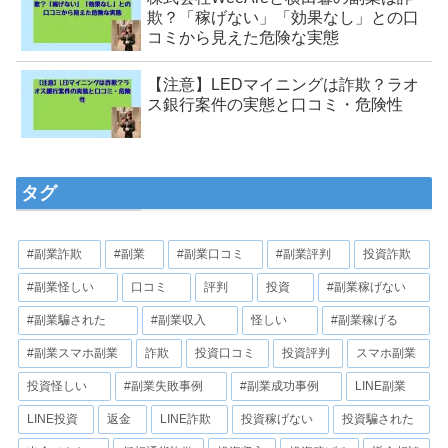
欺？「稼げない」「効果なし」との口
コミから見えた危険な実態
【注意】LEDマイニングは詐欺？ラオ
ス銀行案件の実態と口コミ・危険性
タグ
#副業詐欺
#副業
#副業口コミ
#副業評判
投資詐欺
#副業怪しい
口コミ
評判
投資
#副業稼げない
#副業騙された
#副業収入
怪しい
#副業稼げる
#副業スマホ副業
詐欺
投資口コミ
投資評判
スマホ副業
投資怪しい
#副業失敗事例
#副業成功事例
LINE副業
LINE投資
返金
LINE詐欺
投資稼げない
投資騙された