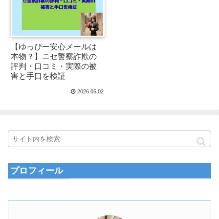
【ゆっぴー安心メールは
本物？】ニセ警察詐欺の
評判・口コミ・実際の被
害と手口を検証
2026.05.02
プロフィール