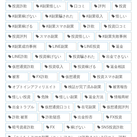
投資詐欺
#副業怪しい
口コミ
評判
投資
#副業稼げない
#副業騙された
#副業収入
怪しい
#副業稼げる
#副業スマホ副業
詐欺
投資口コミ
投資評判
スマホ副業
投資怪しい
#副業失敗事例
#副業成功事例
LINE副業
LINE投資
返金
LINE詐欺
投資稼げない
投資騙された
出金できない
仮想通貨詐欺
投資収入
投資稼げる
返金相談
被害
FX詐欺
仮想通貨
投資スマホ副業
オプトインアフィリエイト
検証が完了済み副業
被害報告
怪しい投資
危険
怪しい副業
返金方法
情報商材
出金トラブル
仮想通貨口コミ
在宅副業
仮想通貨評判
詐欺 被害
詐欺疑惑
出金拒否
FX投資
暗号資産詐欺
FX
稼げない
SNS投資詐欺