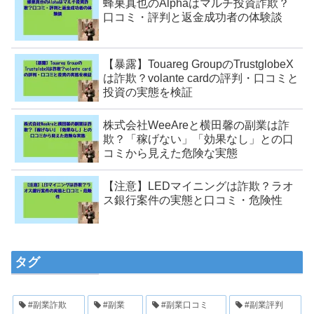
蜂巣真也のAlphaはマルチ投資詐欺？
口コミ・評判と返金成功者の体験談
【暴露】Touareg GroupのTrustglobeX
は詐欺？volante cardの評判・口コミと
投資の実態を検証
株式会社WeeAreと横田馨の副業は詐
欺？「稼げない」「効果なし」との口
コミから見えた危険な実態
【注意】LEDマイニングは詐欺？ラオ
ス銀行案件の実態と口コミ・危険性
タグ
#副業詐欺
#副業
#副業口コミ
#副業評判