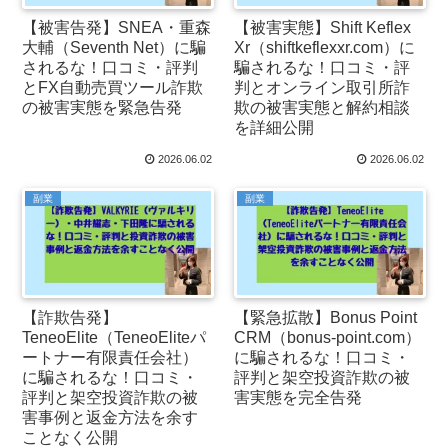
【被害告発】SNEA・重森
【被害実態】Shift Keflex
大輔（Seventh Net）に騙
Xr（shiftkeflexxr.com）に
されるな！口コミ・評判
騙されるな！口コミ・評
とFX自動売買ツール詐欺
判とオンライン取引所詐
の被害実態を緊急告発
欺の被害実態と解約相談
を詳細公開
2026.06.02
2026.06.02
副業
副業
【詐欺告発】
【緊急拡散】Bonus Point
TeneoElite（TeneoEliteパ
CRM（bonus-point.com）
ートナー有限責任会社）
に騙されるな！口コミ・
に騙されるな！口コミ・
評判と架空投資詐欺の被
評判と架空投資詐欺の被
害実態を完全告発
害事例と返金方法を余す
ことなく公開