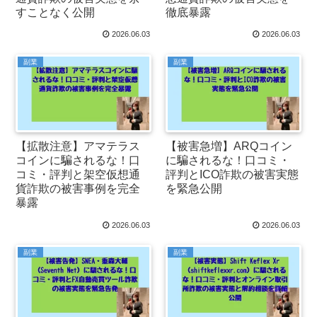
すことなく公開
徹底暴露
2026.06.03
2026.06.03
副業
副業
【拡散注意】アマテラス
【被害急増】ARQコイン
コインに騙されるな！口
に騙されるな！口コミ・
コミ・評判と架空仮想通
評判とICO詐欺の被害実態
貨詐欺の被害事例を完全
を緊急公開
暴露
2026.06.03
2026.06.03
副業
副業