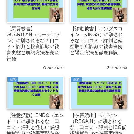
【悪質被害】
【詐欺被害】キングスコ
GUARDIAN（ガーディア
イン（KINGS）に騙され
ン）に騙されるな！口コ
るな！口コミ・評判と架
ミ・評判と投資詐欺の被
空取引所詐欺の被害事例
害実態と解約方法を完全
と返金方法を徹底解説
告発
2026.06.03
2026.06.03
副業
副業
【注意拡散】ENDO（エン
【被害続出】リゲイン
ドー）に騙されるな！口
（REGAIN）に騙される
コミ・評判と怪しい仮想
な！口コミ・評判とICO仮
通貨詐欺の被害実態を余
想通貨詐欺の被害実態を