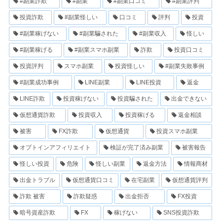
#副業詐欺
#副業
#副業口コミ
#副業評判
投資詐欺
#副業怪しい
口コミ
評判
投資
#副業稼げない
#副業騙された
#副業収入
怪しい
#副業稼げる
#副業スマホ副業
詐欺
投資口コミ
投資評判
スマホ副業
投資怪しい
#副業失敗事例
#副業成功事例
LINE副業
LINE投資
返金
LINE詐欺
投資稼げない
投資騙された
出金できない
仮想通貨詐欺
投資収入
投資稼げる
返金相談
被害
FX詐欺
仮想通貨
投資スマホ副業
オプトインアフィリエイト
検証が完了済み副業
被害報告
怪しい投資
危険
怪しい副業
返金方法
情報商材
出金トラブル
仮想通貨口コミ
在宅副業
仮想通貨評判
詐欺 被害
詐欺疑惑
出金拒否
FX投資
暗号資産詐欺
FX
稼げない
SNS投資詐欺