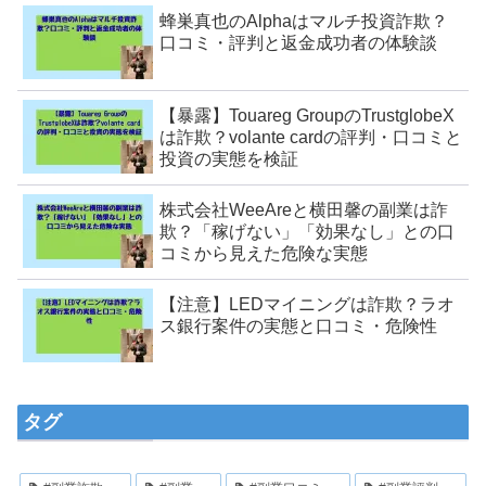
蜂巣真也のAlphaはマルチ投資詐欺？
口コミ・評判と返金成功者の体験談
【暴露】Touareg GroupのTrustglobeX
は詐欺？volante cardの評判・口コミと
投資の実態を検証
株式会社WeeAreと横田馨の副業は詐
欺？「稼げない」「効果なし」との口
コミから見えた危険な実態
【注意】LEDマイニングは詐欺？ラオ
ス銀行案件の実態と口コミ・危険性
タグ