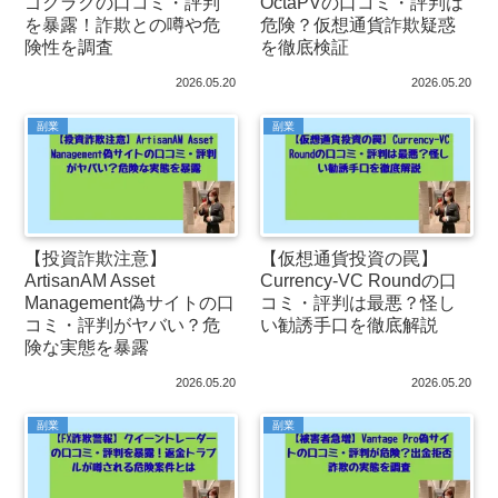
ゴクラクの口コミ・評判
OctaPVの口コミ・評判は
を暴露！詐欺との噂や危
危険？仮想通貨詐欺疑惑
険性を調査
を徹底検証
2026.05.20
2026.05.20
副業
副業
【投資詐欺注意】
【仮想通貨投資の罠】
ArtisanAM Asset
Currency-VC Roundの口
Management偽サイトの口
コミ・評判は最悪？怪し
コミ・評判がヤバい？危
い勧誘手口を徹底解説
険な実態を暴露
2026.05.20
2026.05.20
副業
副業