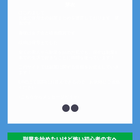
芽衣
はじめまして。
元金欠保育士の副業まとめを運営しております。芽
衣です。
趣味は女子会と映画鑑賞です。
以前は保育士でした。
全くの素人から副業を始めた私でも、現在は副業1
本での生活で好きなことに時間を使っています！
このサイトでは副業に関する情報をお伝えしていき
ます！
LINEにて質問にお答えできるので、お気軽にご連絡
ください。
↓こちらからメッセージどうぞ↓