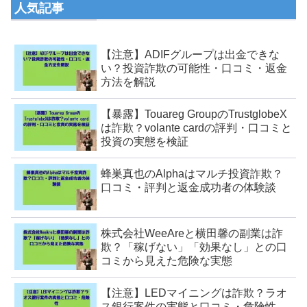
人気記事
【注意】ADIFグループは出金できな
い？投資詐欺の可能性・口コミ・返金
方法を解説
【暴露】Touareg GroupのTrustglobeX
は詐欺？volante cardの評判・口コミと
投資の実態を検証
蜂巣真也のAlphaはマルチ投資詐欺？
口コミ・評判と返金成功者の体験談
株式会社WeeAreと横田馨の副業は詐
欺？「稼げない」「効果なし」との口
コミから見えた危険な実態
【注意】LEDマイニングは詐欺？ラオ
ス銀行案件の実態と口コミ・危険性