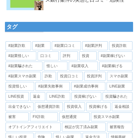
タグ
#副業詐欺
#副業
#副業口コミ
#副業評判
投資詐欺
#副業怪しい
口コミ
評判
投資
#副業稼げない
#副業騙された
怪しい
#副業収入
#副業稼げる
#副業スマホ副業
詐欺
投資口コミ
投資評判
スマホ副業
投資怪しい
#副業失敗事例
#副業成功事例
LINE副業
LINE投資
返金
LINE詐欺
投資稼げない
投資騙された
出金できない
仮想通貨詐欺
投資収入
投資稼げる
返金相談
被害
FX詐欺
仮想通貨
投資スマホ副業
オプトインアフィリエイト
検証が完了済み副業
被害報告
怪しい投資
危険
怪しい副業
返金方法
情報商材