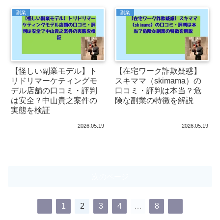
副業
副業
【怪しい副業モデル】ト
【在宅ワーク詐欺疑惑】
リドリマーケティングモ
スキママ（skimama）の
デル店舗の口コミ・評判
口コミ・評判は本当？危
は安全？中山貴之案件の
険な副業の特徴を解説
実態を検証
2026.05.19
2026.05.19
次のページ
1
2
3
4
…
8