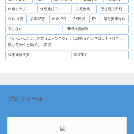
出金トラブル
仮想通貨口コミ
在宅副業
仮想通貨評判
詐欺 被害
詐欺疑惑
出金拒否
FX投資
FX
暗号資産詐欺
稼げない
SNS投資詐欺
『かんたんスマホ副業（ニャンフク）』は詐欺まがい？口コミ・評判に
潜む危険性と稼げない実態！'
仮想通貨投資
副業案件
プロフィール