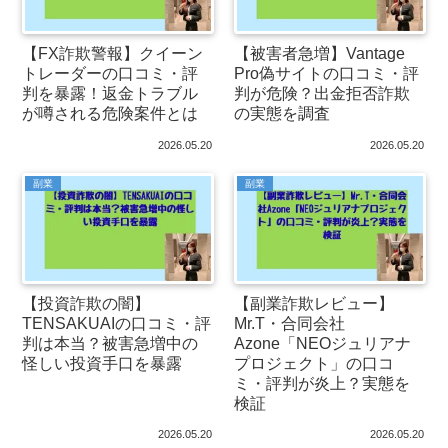
【FX詐欺警報】クイーン
【被害者急増】Vantage
トレーダーの口コミ・評
Pro偽サイトの口コミ・評
判を暴露！返金トラブル
判が危険？出金拒否詐欺
が噂される危険案件とは
の実態を調査
2026.05.20
2026.05.20
副業
副業
【投資詐欺の闇】
【副業詐欺レビュー】
TENSAKUAIの口コミ・評
Mr.T・合同会社
判は本当？被害急増中の
Azone「NEOジュリアナ
怪しい投資手口を暴露
プロジェクト」の口コ
ミ・評判が炎上？実態を
検証
2026.05.20
2026.05.20