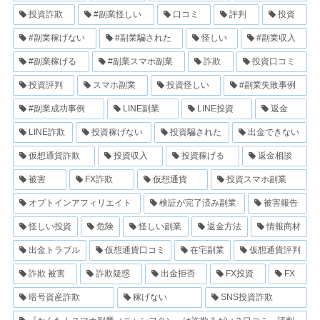
投資詐欺
#副業怪しい
口コミ
評判
投資
#副業稼げない
#副業騙された
怪しい
#副業収入
#副業稼げる
#副業スマホ副業
詐欺
投資口コミ
投資評判
スマホ副業
投資怪しい
#副業失敗事例
#副業成功事例
LINE副業
LINE投資
返金
LINE詐欺
投資稼げない
投資騙された
出金できない
仮想通貨詐欺
投資収入
投資稼げる
返金相談
被害
FX詐欺
仮想通貨
投資スマホ副業
オプトインアフィリエイト
検証が完了済み副業
被害報告
怪しい投資
危険
怪しい副業
返金方法
情報商材
出金トラブル
仮想通貨口コミ
在宅副業
仮想通貨評判
詐欺 被害
詐欺疑惑
出金拒否
FX投資
FX
暗号資産詐欺
稼げない
SNS投資詐欺