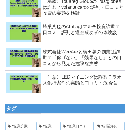
【暴露】Touareg GroupのTrustglobeX
は詐欺？volante cardの評判・口コミと
投資の実態を検証
蜂巣真也のAlphaはマルチ投資詐欺？
口コミ・評判と返金成功者の体験談
株式会社WeeAreと横田馨の副業は詐
欺？「稼げない」「効果なし」との口
コミから見えた危険な実態
【注意】LEDマイニングは詐欺？ラオ
ス銀行案件の実態と口コミ・危険性
タグ
#副業詐欺
#副業
#副業口コミ
#副業評判