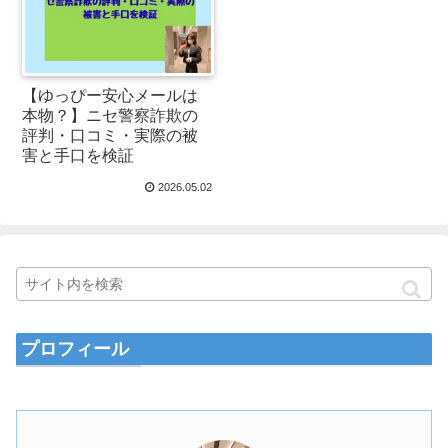
【ゆっぴー安心メールは
本物？】ニセ警察詐欺の
評判・口コミ・実際の被
害と手口を検証
2026.05.02
プロフィール