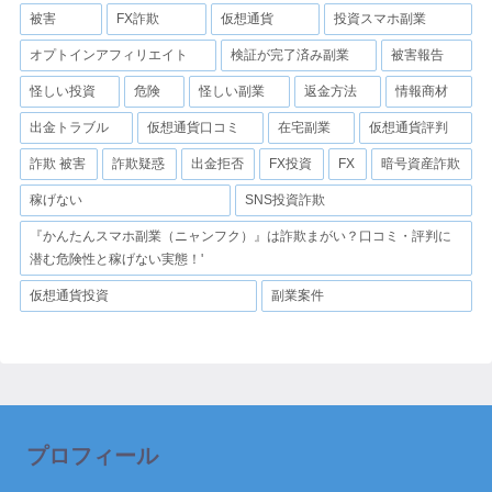
被害
FX詐欺
仮想通貨
投資スマホ副業
オプトインアフィリエイト
検証が完了済み副業
被害報告
怪しい投資
危険
怪しい副業
返金方法
情報商材
出金トラブル
仮想通貨口コミ
在宅副業
仮想通貨評判
詐欺 被害
詐欺疑惑
出金拒否
FX投資
FX
暗号資産詐欺
稼げない
SNS投資詐欺
『かんたんスマホ副業（ニャンフク）』は詐欺まがい？口コミ・評判に
潜む危険性と稼げない実態！'
仮想通貨投資
副業案件
プロフィール