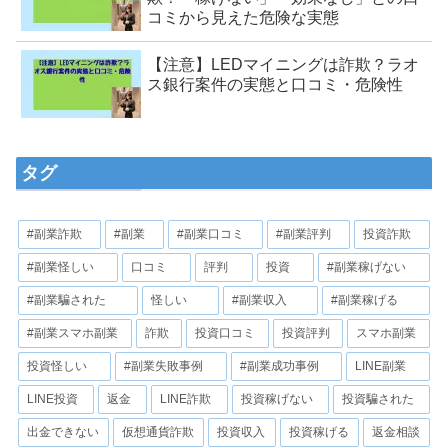
コミから見えた危険な実態
【注意】LEDマイニングは詐欺？ラオ
ス銀行案件の実態と口コミ・危険性
タグ
#副業詐欺
#副業
#副業口コミ
#副業評判
投資詐欺
#副業怪しい
口コミ
評判
投資
#副業稼げない
#副業騙された
怪しい
#副業収入
#副業稼げる
#副業スマホ副業
詐欺
投資口コミ
投資評判
スマホ副業
投資怪しい
#副業失敗事例
#副業成功事例
LINE副業
LINE投資
返金
LINE詐欺
投資稼げない
投資騙された
出金できない
仮想通貨詐欺
投資収入
投資稼げる
返金相談