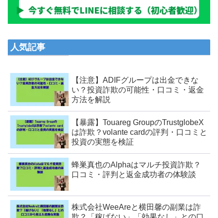
人気記事
【注意】ADIFグループは出金できな
い？投資詐欺の可能性・口コミ・返金
方法を解説
【暴露】Touareg GroupのTrustglobeX
は詐欺？volante cardの評判・口コミと
投資の実態を検証
蜂巣真也のAlphaはマルチ投資詐欺？
口コミ・評判と返金成功者の体験談
株式会社WeeAreと横田馨の副業は詐
欺？「稼げない」「効果なし」との口