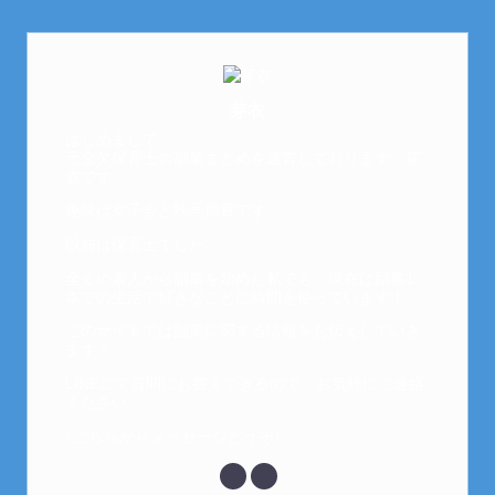
芽衣
はじめまして。
元金欠保育士の副業まとめを運営しております。芽
衣です。
趣味は女子会と映画鑑賞です。
以前は保育士でした。
全くの素人から副業を始めた私でも、現在は副業1
本での生活で好きなことに時間を使っています！
このサイトでは副業に関する情報をお伝えしていき
ます！
LINEにて質問にお答えできるので、お気軽にご連絡
ください。
↓こちらからメッセージどうぞ↓