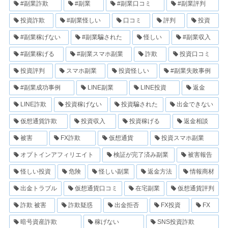
#副業詐欺
#副業
#副業口コミ
#副業評判
投資詐欺
#副業怪しい
口コミ
評判
投資
#副業稼げない
#副業騙された
怪しい
#副業収入
#副業稼げる
#副業スマホ副業
詐欺
投資口コミ
投資評判
スマホ副業
投資怪しい
#副業失敗事例
#副業成功事例
LINE副業
LINE投資
返金
LINE詐欺
投資稼げない
投資騙された
出金できない
仮想通貨詐欺
投資収入
投資稼げる
返金相談
被害
FX詐欺
仮想通貨
投資スマホ副業
オプトインアフィリエイト
検証が完了済み副業
被害報告
怪しい投資
危険
怪しい副業
返金方法
情報商材
出金トラブル
仮想通貨口コミ
在宅副業
仮想通貨評判
詐欺 被害
詐欺疑惑
出金拒否
FX投資
FX
暗号資産詐欺
稼げない
SNS投資詐欺