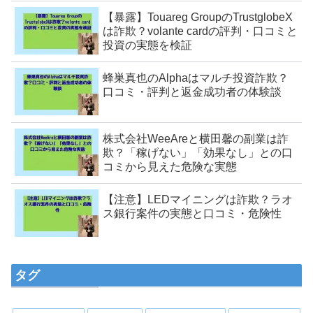
【暴露】Touareg GroupのTrustglobeX
は詐欺？volante cardの評判・口コミと
投資の実態を検証
蜂巣真也のAlphaはマルチ投資詐欺？
口コミ・評判と返金成功者の体験談
株式会社WeeAreと横田馨の副業は詐
欺？「稼げない」「効果なし」との口
コミから見えた危険な実態
【注意】LEDマイニングは詐欺？ラオ
ス銀行案件の実態と口コミ・危険性
タグ