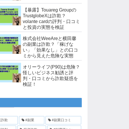
【暴露】Touareg Groupの
TrustglobeXは詐欺？
volante cardの評判・口コミ
と投資の実態を検証
株式会社WeeAreと横田馨
の副業は詐欺？「稼げな
い」「効果なし」との口コ
ミから見えた危険な実態
オリーライフ(P90)は危険？
怪しいビジネス勧誘と評
判・口コミから詐欺疑惑を
検証！
業詐欺
#副業
#副業口コミ