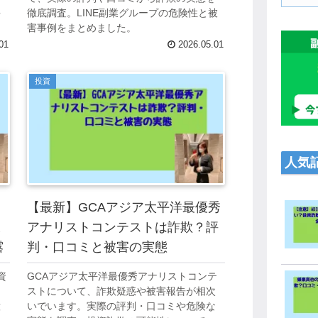
評
徹底調査。LINE副業グループの危険性と被
害事例をまとめました。
01
2026.05.01
投資
人気
【最新】GCAアジア太平洋最優秀
ミ
アナリストコンテストは詐欺？評
露
判・口コミと被害の実態
資
GCAアジア太平洋最優秀アナリストコンテ
を
ストについて、詐欺疑惑や被害報告が相次
意
いでいます。実際の評判・口コミや危険な