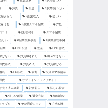
業評判
投資詐欺
#副業怪しい
ミ
評判
投資
#副業稼げない
業騙された
#副業収入
怪しい
業稼げる
#副業スマホ副業
詐欺
口コミ
投資評判
スマホ副業
怪しい
#副業失敗事例
#副業成功事例
E副業
LINE投資
返金
LINE詐欺
稼げない
投資騙された
出金できない
通貨詐欺
投資収入
投資稼げる
相談
FX詐欺
被害
投資スマホ副業
通貨
オプトインアフィリエイト
が完了済み副業
被害報告
怪しい投資
怪しい副業
返金方法
情報商材
トラブル
仮想通貨口コミ
在宅副業