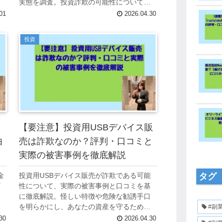
実態を調査。投資詐欺の可能性について詳
しく解説します。
01
2026.04.30
投資
【要注意】投資用USBデバイス販
由
売は詐欺なのか？評判・口コミと
実際の被害事例を徹底解説
金
投資用USBデバイス販売が詐欺である可能
タグ
ザ
性について、実際の被害事例と口コミを基
に徹底解説。怪しい特徴や危険な勧誘手口
。
を明らかにし、あなたの資産を守るための
#副
注意点をまとめました。
30
2026.04.30