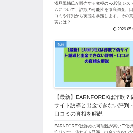
浅見陽輔氏が販売する究極のFX投資シス
ムについて、詐欺の可能性を徹底調査。
コミや評判から実態を暴露します。その
実とは？
2026.05.
投資
【最新】EARNFOREXは詐欺？
サイト誘導と出金できない評判
口コミの真相を解説
EARNFOREXは詐欺の可能性が高いFX投
詐欺です。偽サイト誘導、出金できない