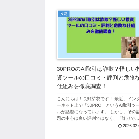
投資
30PROのAI取引は詐欺？怪しい
資ツールの口コミ・評判と危険
仕組みを徹底調査！
こんにちは！長野芽衣です！ 最近、イン
ーネット上で「30PRO」というAI取引ツ
ルが話題になっています。 しかし、その
題の中心は良い評判ではなく、「詐欺で
ないか」「怪しい」という疑念の声なの
2026.02.
す。 30PROは、AI（人工知能...