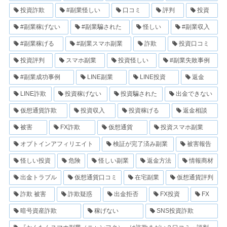
投資詐欺
#副業怪しい
口コミ
評判
投資
#副業稼げない
#副業騙された
怪しい
#副業収入
#副業稼げる
#副業スマホ副業
詐欺
投資口コミ
投資評判
スマホ副業
投資怪しい
#副業失敗事例
#副業成功事例
LINE副業
LINE投資
返金
LINE詐欺
投資稼げない
投資騙された
出金できない
仮想通貨詐欺
投資収入
投資稼げる
返金相談
被害
FX詐欺
仮想通貨
投資スマホ副業
オプトインアフィリエイト
検証が完了済み副業
被害報告
怪しい投資
危険
怪しい副業
返金方法
情報商材
出金トラブル
仮想通貨口コミ
在宅副業
仮想通貨評判
詐欺 被害
詐欺疑惑
出金拒否
FX投資
FX
暗号資産詐欺
稼げない
SNS投資詐欺