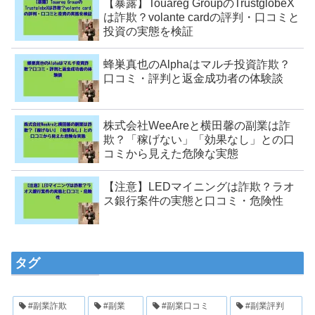
【暴露】Touareg GroupのTrustglobeX
は詐欺？volante cardの評判・口コミと
投資の実態を検証
蜂巣真也のAlphaはマルチ投資詐欺？
口コミ・評判と返金成功者の体験談
株式会社WeeAreと横田馨の副業は詐
欺？「稼げない」「効果なし」との口
コミから見えた危険な実態
【注意】LEDマイニングは詐欺？ラオ
ス銀行案件の実態と口コミ・危険性
タグ
#副業詐欺
#副業
#副業口コミ
#副業評判