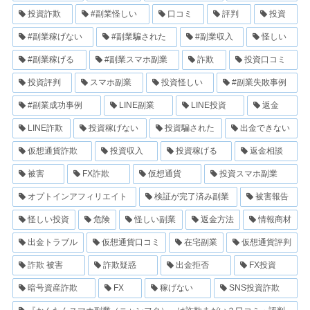
投資詐欺
#副業怪しい
口コミ
評判
投資
#副業稼げない
#副業騙された
#副業収入
怪しい
#副業稼げる
#副業スマホ副業
詐欺
投資口コミ
投資評判
スマホ副業
投資怪しい
#副業失敗事例
#副業成功事例
LINE副業
LINE投資
返金
LINE詐欺
投資稼げない
投資騙された
出金できない
仮想通貨詐欺
投資収入
投資稼げる
返金相談
被害
FX詐欺
仮想通貨
投資スマホ副業
オプトインアフィリエイト
検証が完了済み副業
被害報告
怪しい投資
危険
怪しい副業
返金方法
情報商材
出金トラブル
仮想通貨口コミ
在宅副業
仮想通貨評判
詐欺 被害
詐欺疑惑
出金拒否
FX投資
暗号資産詐欺
FX
稼げない
SNS投資詐欺