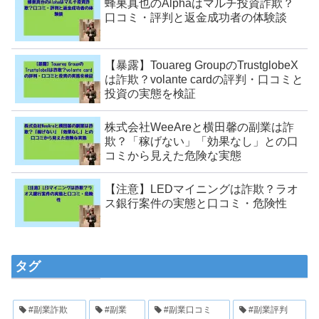
蜂巣真也のAlphaはマルチ投資詐欺？
口コミ・評判と返金成功者の体験談
【暴露】Touareg GroupのTrustglobeX
は詐欺？volante cardの評判・口コミと
投資の実態を検証
株式会社WeeAreと横田馨の副業は詐
欺？「稼げない」「効果なし」との口
コミから見えた危険な実態
【注意】LEDマイニングは詐欺？ラオ
ス銀行案件の実態と口コミ・危険性
タグ
#副業詐欺
#副業
#副業口コミ
#副業評判