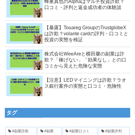
蜂巣真也のAlphaはマルチ投資詐欺？
口コミ・評判と返金成功者の体験談
【暴露】Touareg GroupのTrustglobeX
は詐欺？volante cardの評判・口コミと
投資の実態を検証
株式会社WeeAreと横田馨の副業は詐
欺？「稼げない」「効果なし」との口
コミから見えた危険な実態
【注意】LEDマイニングは詐欺？ラオ
ス銀行案件の実態と口コミ・危険性
タグ
#副業詐欺
#副業
#副業口コミ
#副業評判