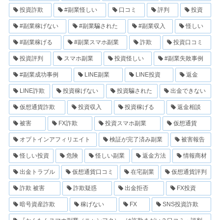
投資詐欺
#副業怪しい
口コミ
評判
投資
#副業稼げない
#副業騙された
#副業収入
怪しい
#副業稼げる
#副業スマホ副業
詐欺
投資口コミ
投資評判
スマホ副業
投資怪しい
#副業失敗事例
#副業成功事例
LINE副業
LINE投資
返金
LINE詐欺
投資稼げない
投資騙された
出金できない
仮想通貨詐欺
投資収入
投資稼げる
返金相談
被害
FX詐欺
投資スマホ副業
仮想通貨
オプトインアフィリエイト
検証が完了済み副業
被害報告
怪しい投資
危険
怪しい副業
返金方法
情報商材
出金トラブル
仮想通貨口コミ
在宅副業
仮想通貨評判
詐欺 被害
詐欺疑惑
出金拒否
FX投資
暗号資産詐欺
稼げない
FX
SNS投資詐欺