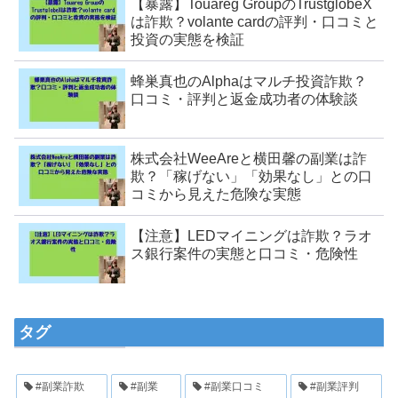
【暴露】Touareg GroupのTrustglobeX
は詐欺？volante cardの評判・口コミと
投資の実態を検証
蜂巣真也のAlphaはマルチ投資詐欺？
口コミ・評判と返金成功者の体験談
株式会社WeeAreと横田馨の副業は詐
欺？「稼げない」「効果なし」との口
コミから見えた危険な実態
【注意】LEDマイニングは詐欺？ラオ
ス銀行案件の実態と口コミ・危険性
タグ
#副業詐欺
#副業
#副業口コミ
#副業評判