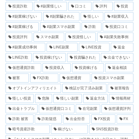
投資詐欺
#副業怪しい
口コミ
評判
投資
#副業稼げない
#副業騙された
怪しい
#副業収入
#副業稼げる
#副業スマホ副業
詐欺
投資口コミ
投資評判
スマホ副業
投資怪しい
#副業失敗事例
#副業成功事例
LINE副業
LINE投資
返金
LINE詐欺
投資稼げない
投資騙された
出金できない
仮想通貨詐欺
投資収入
投資稼げる
返金相談
被害
FX詐欺
仮想通貨
投資スマホ副業
オプトインアフィリエイト
検証が完了済み副業
被害報告
怪しい投資
危険
怪しい副業
返金方法
情報商材
出金トラブル
仮想通貨口コミ
在宅副業
仮想通貨評判
詐欺 被害
詐欺疑惑
出金拒否
FX投資
FX
暗号資産詐欺
稼げない
SNS投資詐欺