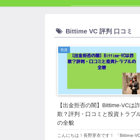
Bittime VC 評判 口コミ
投資
【出金拒否の闇】Bittime-VCは
欺？評判・口コミと投資トラブ
の全貌
こんにちは！長野芽衣です！ 「Bittime-V