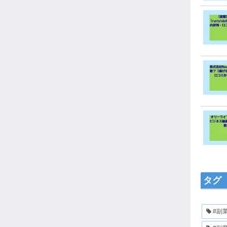
タグ
#副