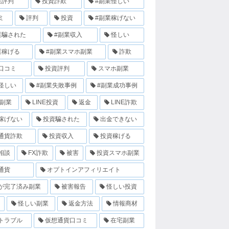
業評判
投資詐欺
#副業怪しい
ミ
評判
投資
#副業稼げない
業騙された
#副業収入
怪しい
業稼げる
#副業スマホ副業
詐欺
口コミ
投資評判
スマホ副業
怪しい
#副業失敗事例
#副業成功事例
E副業
LINE投資
返金
LINE詐欺
稼げない
投資騙された
出金できない
通貨詐欺
投資収入
投資稼げる
相談
FX詐欺
被害
投資スマホ副業
通貨
オプトインアフィリエイト
が完了済み副業
被害報告
怪しい投資
怪しい副業
返金方法
情報商材
トラブル
仮想通貨口コミ
在宅副業