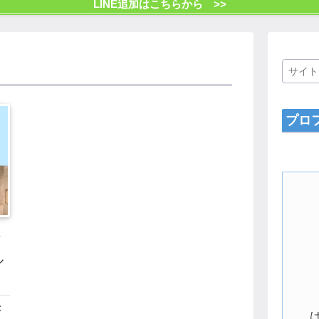
LINE追加はこちらから >>
プロ
詐
ル
C