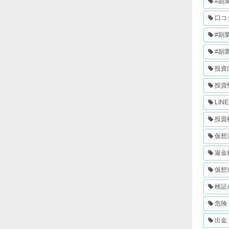
#副
口コ
#副
#副
投資
投資
LIN
投資
仮想
返金
仮想
検証
危険
出金