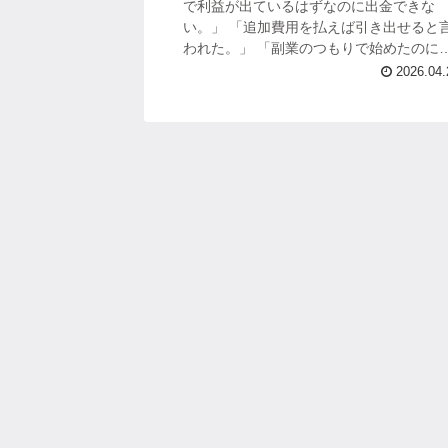
で利益が出ているはずなのに出金できな
い。」 「追加費用を払えば引き出せると
われた。」 「副業のつもりで始めたのに
気づけば大きなお金を入れていた。」 こ
2026.04.
ような話が出ている時点で、...