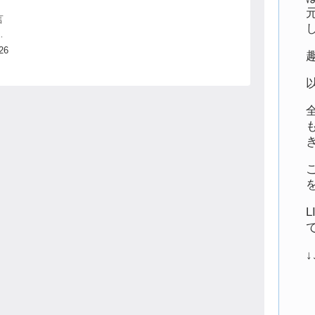
言
、
の
26