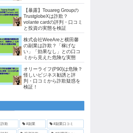
【暴露】Touareg Groupの
TrustglobeXは詐欺？
volante cardの評判・口コミ
と投資の実態を検証
株式会社WeeAreと横田馨
の副業は詐欺？「稼げな
い」「効果なし」との口コ
ミから見えた危険な実態
オリーライフ(P90)は危険？
怪しいビジネス勧誘と評
判・口コミから詐欺疑惑を
検証！
業詐欺
#副業
#副業口コミ