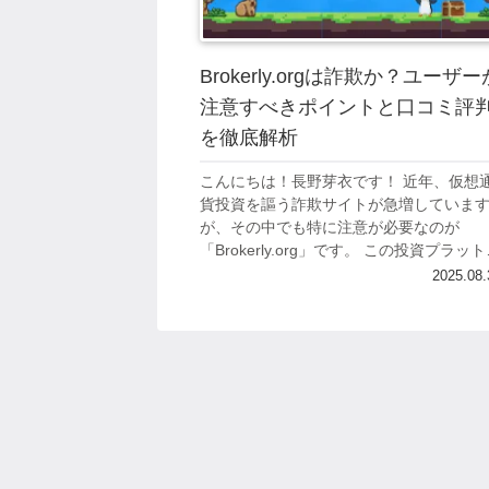
Brokerly.orgは詐欺か？ユーザー
注意すべきポイントと口コミ評
を徹底解析
こんにちは！長野芽衣です！ 近年、仮想
貨投資を謳う詐欺サイトが急増していま
が、その中でも特に注意が必要なのが
「Brokerly.org」です。 この投資プラッ
ォームは表面的には正当な仮想通貨取引
2025.08.
のように見えますが、実際には多く...