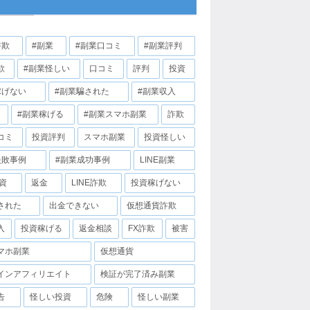
詐欺
#副業
#副業口コミ
#副業評判
欺
#副業怪しい
口コミ
評判
投資
稼げない
#副業騙された
#副業収入
#副業稼げる
#副業スマホ副業
詐欺
コミ
投資評判
スマホ副業
投資怪しい
失敗事例
#副業成功事例
LINE副業
投資
返金
LINE詐欺
投資稼げない
された
出金できない
仮想通貨詐欺
入
投資稼げる
返金相談
FX詐欺
被害
マホ副業
仮想通貨
インアフィリエイト
検証が完了済み副業
告
怪しい投資
危険
怪しい副業