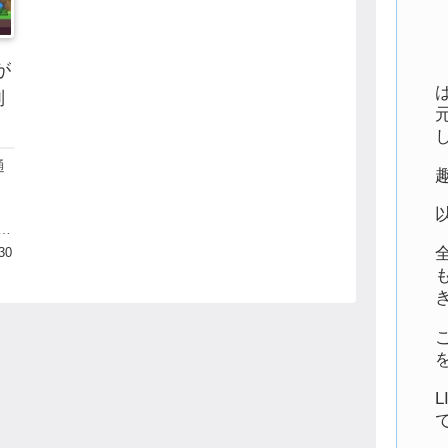
が
判
通
す
トフ
所
30