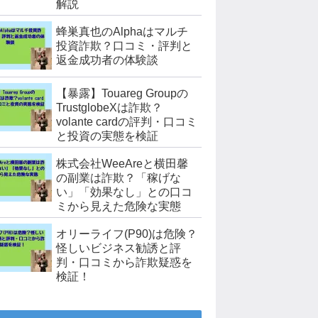
解説
蜂巣真也のAlphaはマルチ
投資詐欺？口コミ・評判と
返金成功者の体験談
【暴露】Touareg Groupの
TrustglobeXは詐欺？
volante cardの評判・口コミ
と投資の実態を検証
株式会社WeeAreと横田馨
の副業は詐欺？「稼げな
い」「効果なし」との口コ
ミから見えた危険な実態
オリーライフ(P90)は危険？
怪しいビジネス勧誘と評
判・口コミから詐欺疑惑を
検証！