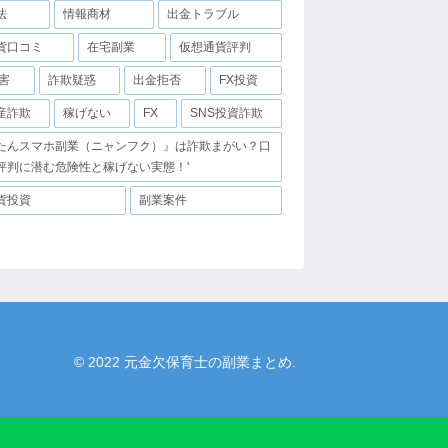
法
情報商材
出金トラブル
貨口コミ
在宅副業
仮想通貨評判
害
詐欺疑惑
出金拒否
FX投資
産詐欺
稼げない
FX
SNS投資詐欺
たんスマホ副業（ニャンフク）』は詐欺まがい？口
評判に潜む危険性と稼げない実態！'
貨投資
副業案件
© 2022 元金欠保育士の副業まとめ.