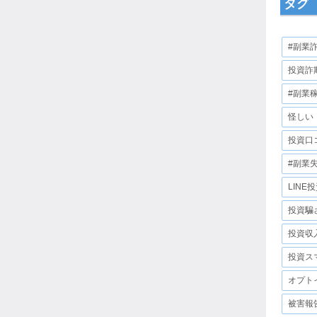
タグ
#副業
投資詐
#副業
怪しい
投資口
#副業
LINE
投資騙
投資収
投資ス
オプト
被害報