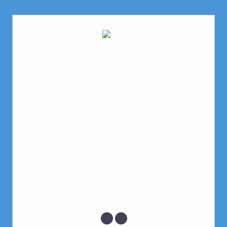
芽衣
はじめまして。
元金欠保育士の副業まとめを運営しております。芽
衣です。
趣味は女子会と映画鑑賞です。
以前は保育士でした。
全くの素人から副業を始めた私でも、現在は副業1
本での生活で好きなことに時間を使っています！
このサイトでは副業に関する情報をお伝えしていき
ます！
LINEにて質問にお答えできるので、お気軽にご連絡
ください。
↓こちらからメッセージどうぞ↓