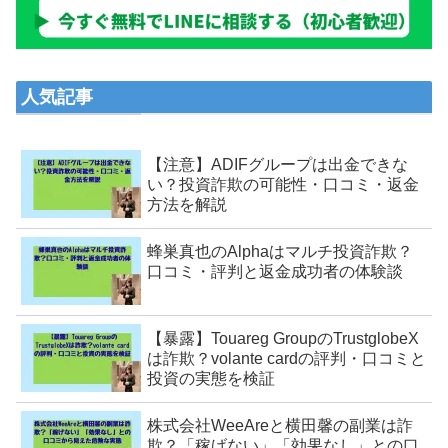
人気記事
【注意】ADIFグループは出金できな
い？投資詐欺の可能性・口コミ・返金
方法を解説
蜂巣真也のAlphaはマルチ投資詐欺？
口コミ・評判と返金成功者の体験談
【暴露】Touareg GroupのTrustglobeX
は詐欺？volante cardの評判・口コミと
投資の実態を検証
株式会社WeeAreと横田馨の副業は詐
欺？「稼げない」「効果なし」との口