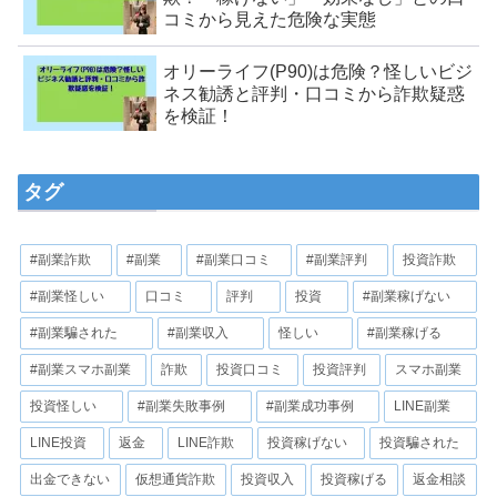
コミから見えた危険な実態
オリーライフ(P90)は危険？怪しいビジ
ネス勧誘と評判・口コミから詐欺疑惑
を検証！
タグ
#副業詐欺
#副業
#副業口コミ
#副業評判
投資詐欺
#副業怪しい
口コミ
評判
投資
#副業稼げない
#副業騙された
#副業収入
怪しい
#副業稼げる
#副業スマホ副業
詐欺
投資口コミ
投資評判
スマホ副業
投資怪しい
#副業失敗事例
#副業成功事例
LINE副業
LINE投資
返金
LINE詐欺
投資稼げない
投資騙された
出金できない
仮想通貨詐欺
投資収入
投資稼げる
返金相談