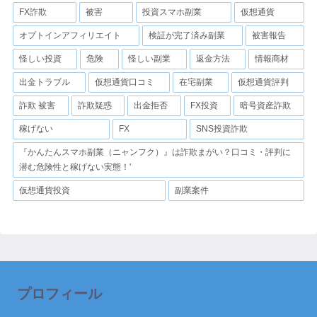
FX詐欺
被害
投資スマホ副業
仮想通貨
オプトインアフィリエイト
検証が完了済み副業
被害報告
怪しい投資
危険
怪しい副業
返金方法
情報商材
出金トラブル
仮想通貨口コミ
在宅副業
仮想通貨評判
詐欺 被害
詐欺疑惑
出金拒否
FX投資
暗号資産詐欺
稼げない
FX
SNS投資詐欺
『かんたんスマホ副業（ニャンフク）』は詐欺まがい？口コミ・評判に
潜む危険性と稼げない実態！'
仮想通貨投資
副業案件
プロフィール