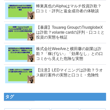
蜂巣真也のAlphaはマルチ投資詐欺？
口コミ・評判と返金成功者の体験談
【暴露】Touareg GroupのTrustglobeX
は詐欺？volante cardの評判・口コミと
投資の実態を検証
株式会社WeeAreと横田馨の副業は詐
欺？「稼げない」「効果なし」との口
コミから見えた危険な実態
【注意】LEDマイニングは詐欺？ラオ
ス銀行案件の実態と口コミ・危険性
タグ