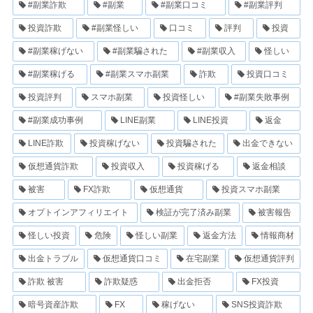
#副業詐欺
#副業
#副業口コミ
#副業評判
投資詐欺
#副業怪しい
口コミ
評判
投資
#副業稼げない
#副業騙された
#副業収入
怪しい
#副業稼げる
#副業スマホ副業
詐欺
投資口コミ
投資評判
スマホ副業
投資怪しい
#副業失敗事例
#副業成功事例
LINE副業
LINE投資
返金
LINE詐欺
投資稼げない
投資騙された
出金できない
仮想通貨詐欺
投資収入
投資稼げる
返金相談
被害
FX詐欺
仮想通貨
投資スマホ副業
オプトインアフィリエイト
検証が完了済み副業
被害報告
怪しい投資
危険
怪しい副業
返金方法
情報商材
出金トラブル
仮想通貨口コミ
在宅副業
仮想通貨評判
詐欺 被害
詐欺疑惑
出金拒否
FX投資
暗号資産詐欺
FX
稼げない
SNS投資詐欺