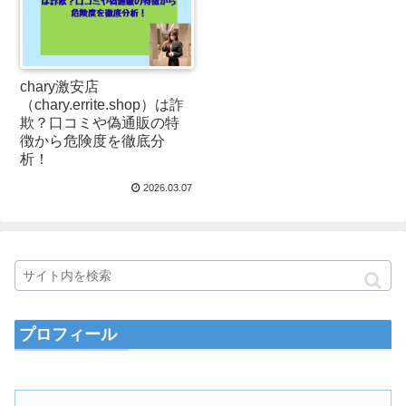
chary激安店
（chary.errite.shop）は詐
欺？口コミや偽通販の特
徴から危険度を徹底分
析！
2026.03.07
プロフィール