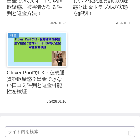
出金できない口コミや詐
しい？仮想通貨詐欺の疑
欺疑惑、被害者が語る評
惑と出金トラブルの実態
判と返金方法！
を解明！
2026.01.23
2026.01.19
投資
Clover PoolでFX・仮想通
貨詐欺疑惑？出金できな
い口コミ評判と返金可能
性を検証
2026.01.16