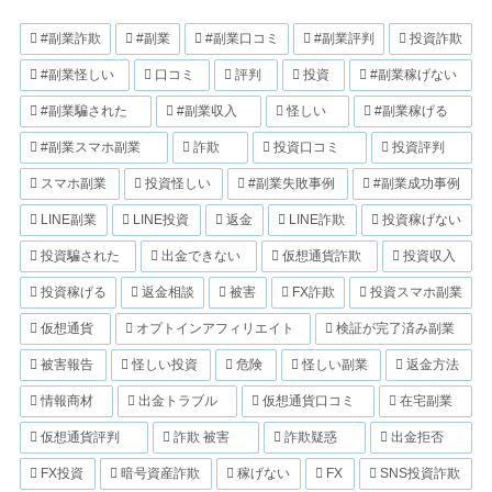
#副業詐欺
#副業
#副業口コミ
#副業評判
投資詐欺
#副業怪しい
口コミ
評判
投資
#副業稼げない
#副業騙された
#副業収入
怪しい
#副業稼げる
#副業スマホ副業
詐欺
投資口コミ
投資評判
スマホ副業
投資怪しい
#副業失敗事例
#副業成功事例
LINE副業
LINE投資
返金
LINE詐欺
投資稼げない
投資騙された
出金できない
仮想通貨詐欺
投資収入
投資稼げる
返金相談
被害
FX詐欺
投資スマホ副業
仮想通貨
オプトインアフィリエイト
検証が完了済み副業
被害報告
怪しい投資
危険
怪しい副業
返金方法
情報商材
出金トラブル
仮想通貨口コミ
在宅副業
仮想通貨評判
詐欺 被害
詐欺疑惑
出金拒否
FX投資
暗号資産詐欺
稼げない
FX
SNS投資詐欺