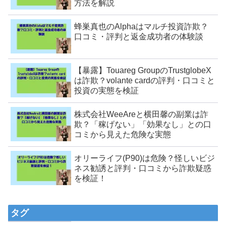
方法を解説
蜂巣真也のAlphaはマルチ投資詐欺？
口コミ・評判と返金成功者の体験談
【暴露】Touareg GroupのTrustglobeX
は詐欺？volante cardの評判・口コミと
投資の実態を検証
株式会社WeeAreと横田馨の副業は詐
欺？「稼げない」「効果なし」との口
コミから見えた危険な実態
オリーライフ(P90)は危険？怪しいビジ
ネス勧誘と評判・口コミから詐欺疑惑
を検証！
タグ