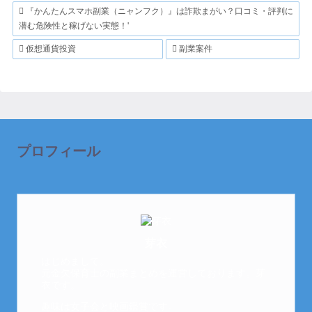
『かんたんスマホ副業（ニャンフク）』は詐欺まがい？口コミ・評判に
潜む危険性と稼げない実態！'
仮想通貨投資
副業案件
プロフィール
芽衣
はじめまして。
元金欠保育士の副業まとめを運営しております。芽
衣です。
趣味は女子会と映画鑑賞です。