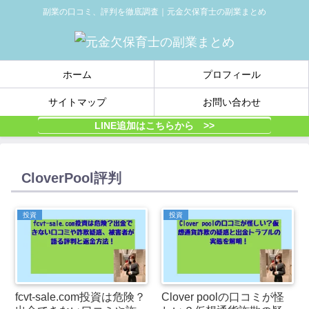
副業の口コミ、評判を徹底調査｜元金欠保育士の副業まとめ
ホーム
プロフィール
サイトマップ
お問い合わせ
LINE追加はこちらから >>
CloverPool評判
投資
投資
fcvt-sale.com投資は危険？
Clover poolの口コミが怪