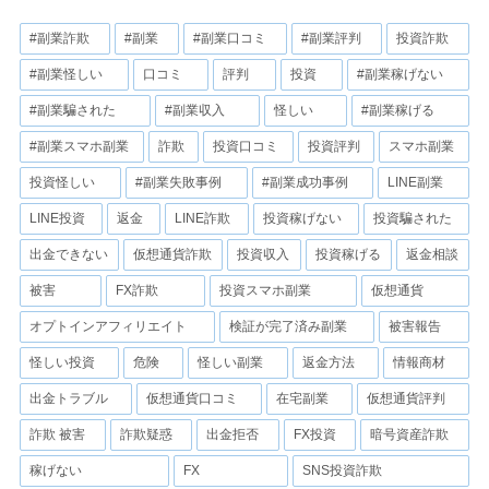
#副業詐欺
#副業
#副業口コミ
#副業評判
投資詐欺
#副業怪しい
口コミ
評判
投資
#副業稼げない
#副業騙された
#副業収入
怪しい
#副業稼げる
#副業スマホ副業
詐欺
投資口コミ
投資評判
スマホ副業
投資怪しい
#副業失敗事例
#副業成功事例
LINE副業
LINE投資
返金
LINE詐欺
投資稼げない
投資騙された
出金できない
仮想通貨詐欺
投資収入
投資稼げる
返金相談
被害
FX詐欺
投資スマホ副業
仮想通貨
オプトインアフィリエイト
検証が完了済み副業
被害報告
怪しい投資
危険
怪しい副業
返金方法
情報商材
出金トラブル
仮想通貨口コミ
在宅副業
仮想通貨評判
詐欺 被害
詐欺疑惑
出金拒否
FX投資
暗号資産詐欺
稼げない
FX
SNS投資詐欺