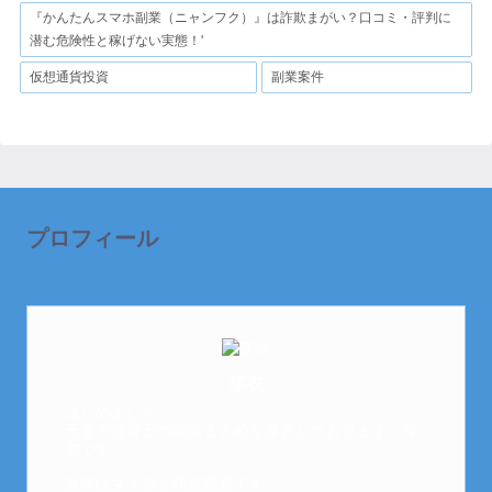
『かんたんスマホ副業（ニャンフク）』は詐欺まがい？口コミ・評判に
潜む危険性と稼げない実態！'
仮想通貨投資
副業案件
プロフィール
芽衣
はじめまして。
元金欠保育士の副業まとめを運営しております。芽
衣です。
趣味は女子会と映画鑑賞です。