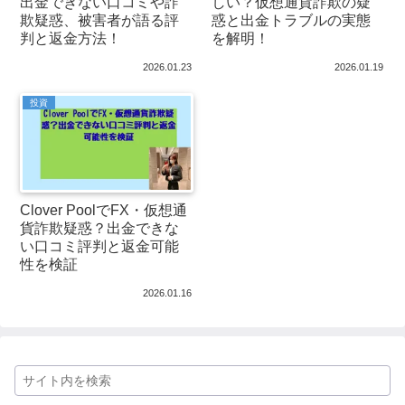
出金できない口コミや詐
しい？仮想通貨詐欺の疑
欺疑惑、被害者が語る評
惑と出金トラブルの実態
判と返金方法！
を解明！
2026.01.23
2026.01.19
投資
Clover PoolでFX・仮想通
貨詐欺疑惑？出金できな
い口コミ評判と返金可能
性を検証
2026.01.16