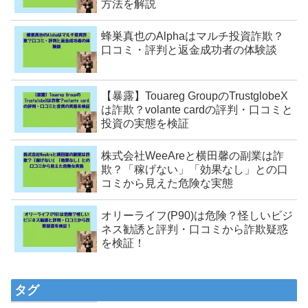
方法を解説
蜂巣真也のAlphaはマルチ投資詐欺？
口コミ・評判と返金成功者の体験談
【暴露】Touareg GroupのTrustglobeX
は詐欺？volante cardの評判・口コミと
投資の実態を検証
株式会社WeeAreと横田馨の副業は詐
欺？「稼げない」「効果なし」との口
コミから見えた危険な実態
オリーライフ(P90)は危険？怪しいビジ
ネス勧誘と評判・口コミから詐欺疑惑
を検証！
タグ