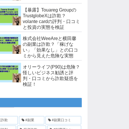
【暴露】Touareg Groupの
TrustglobeXは詐欺？
volante cardの評判・口コミ
と投資の実態を検証
株式会社WeeAreと横田馨
の副業は詐欺？「稼げな
い」「効果なし」との口コ
ミから見えた危険な実態
オリーライフ(P90)は危険？
怪しいビジネス勧誘と評
判・口コミから詐欺疑惑を
検証！
業詐欺
#副業
#副業口コミ