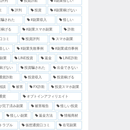
業評判
投資詐欺
#副業怪しい
ミ
評判
投資
#副業稼げない
業騙された
#副業収入
怪しい
業稼げる
#副業スマホ副業
詐欺
口コミ
投資評判
スマホ副業
怪しい
#副業失敗事例
#副業成功事例
E副業
LINE投資
返金
LINE詐欺
稼げない
投資騙された
出金できない
通貨詐欺
投資収入
投資稼げる
相談
被害
FX詐欺
投資スマホ副業
通貨
オプトインアフィリエイト
が完了済み副業
被害報告
怪しい投資
怪しい副業
返金方法
情報商材
トラブル
仮想通貨口コミ
在宅副業