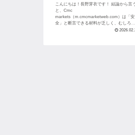
こんにちは！長野芽衣です！ 結論から言
と、Cmc
markets（m.cmcmarketweb.com）は「安
全」と断言できる材料が乏しく、むしろ
戒すべき点が目立ちます 。 副業としての
2026.02.
資を探している人ほど、「儲かる話」に
りが乗...