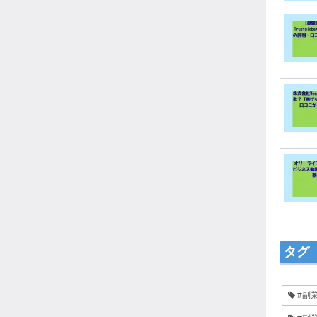
タグ
#副