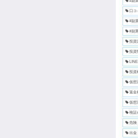
#副
口コ
#副
#副
投資
投資
LIN
投資
仮想
返金
仮想
検証
危険
出金