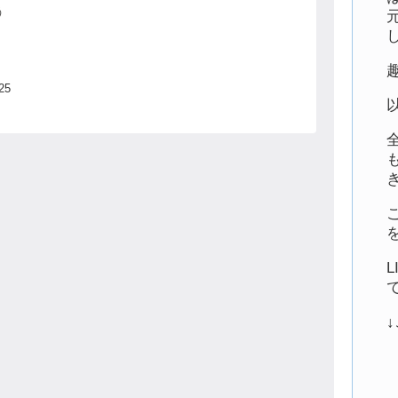
う
警
投
25
焦