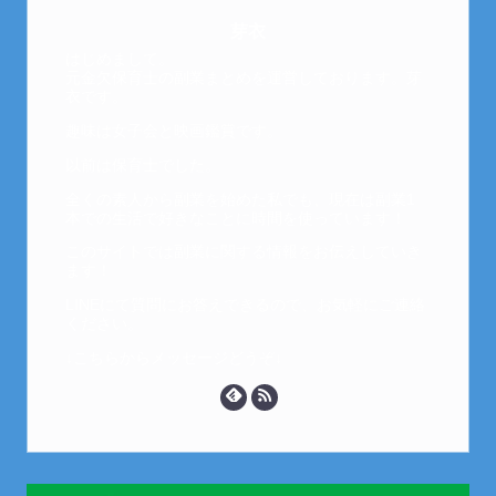
芽衣
はじめまして。
元金欠保育士の副業まとめを運営しております。芽
衣です。
趣味は女子会と映画鑑賞です。
以前は保育士でした。
全くの素人から副業を始めた私でも、現在は副業1
本での生活で好きなことに時間を使っています！
このサイトでは副業に関する情報をお伝えしていき
ます！
LINEにて質問にお答えできるので、お気軽にご連絡
ください。
↓こちらからメッセージどうぞ↓