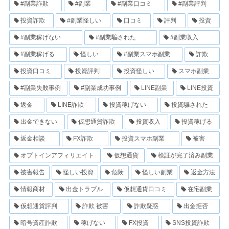
#副業詐欺
#副業
#副業口コミ
#副業評判
投資詐欺
#副業怪しい
口コミ
評判
投資
#副業稼げない
#副業騙された
#副業収入
#副業稼げる
怪しい
#副業スマホ副業
詐欺
投資口コミ
投資評判
投資怪しい
スマホ副業
#副業失敗事例
#副業成功事例
LINE副業
LINE投資
返金
LINE詐欺
投資稼げない
投資騙された
出金できない
仮想通貨詐欺
投資収入
投資稼げる
返金相談
FX詐欺
投資スマホ副業
被害
オプトインアフィリエイト
仮想通貨
検証が完了済み副業
被害報告
怪しい投資
危険
怪しい副業
返金方法
情報商材
出金トラブル
仮想通貨口コミ
在宅副業
仮想通貨評判
詐欺 被害
詐欺疑惑
出金拒否
暗号資産詐欺
稼げない
FX投資
SNS投資詐欺