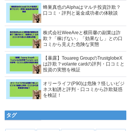
蜂巣真也のAlphaはマルチ投資詐欺？
口コミ・評判と返金成功者の体験談
株式会社WeeAreと横田馨の副業は詐
欺？「稼げない」「効果なし」との口
コミから見えた危険な実態
【暴露】Touareg GroupのTrustglobeX
は詐欺？volante cardの評判・口コミと
投資の実態を検証
オリーライフ(P90)は危険？怪しいビジ
ネス勧誘と評判・口コミから詐欺疑惑
を検証！
タグ