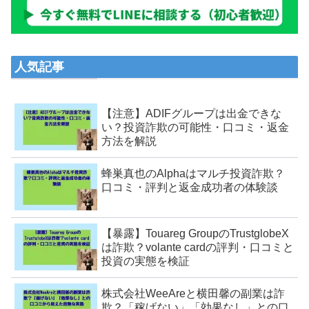
人気記事
【注意】ADIFグループは出金できな
い？投資詐欺の可能性・口コミ・返金
方法を解説
蜂巣真也のAlphaはマルチ投資詐欺？
口コミ・評判と返金成功者の体験談
【暴露】Touareg GroupのTrustglobeX
は詐欺？volante cardの評判・口コミと
投資の実態を検証
株式会社WeeAreと横田馨の副業は詐
欺？「稼げない」「効果なし」との口