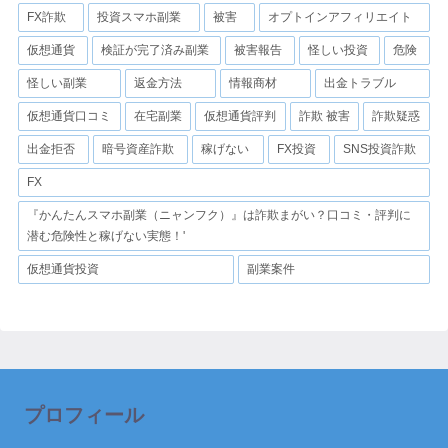
FX詐欺
投資スマホ副業
被害
オプトインアフィリエイト
仮想通貨
検証が完了済み副業
被害報告
怪しい投資
危険
怪しい副業
返金方法
情報商材
出金トラブル
仮想通貨口コミ
在宅副業
仮想通貨評判
詐欺 被害
詐欺疑惑
出金拒否
暗号資産詐欺
稼げない
FX投資
SNS投資詐欺
FX
『かんたんスマホ副業（ニャンフク）』は詐欺まがい？口コミ・評判に
潜む危険性と稼げない実態！'
仮想通貨投資
副業案件
プロフィール