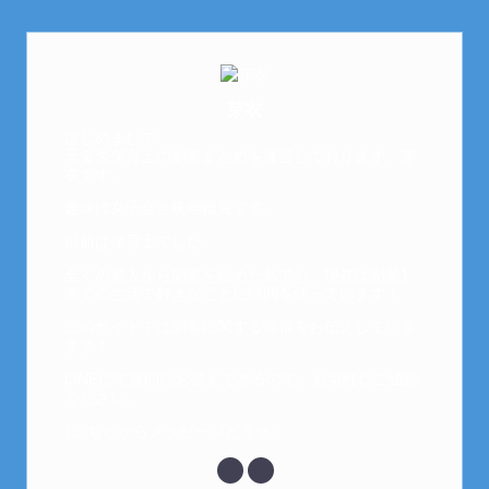
芽衣
はじめまして。
元金欠保育士の副業まとめを運営しております。芽
衣です。
趣味は女子会と映画鑑賞です。
以前は保育士でした。
全くの素人から副業を始めた私でも、現在は副業1
本での生活で好きなことに時間を使っています！
このサイトでは副業に関する情報をお伝えしていき
ます！
LINEにて質問にお答えできるので、お気軽にご連絡
ください。
↓こちらからメッセージどうぞ↓