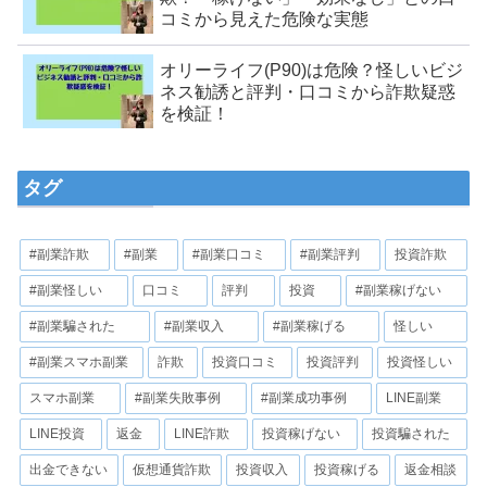
コミから見えた危険な実態
オリーライフ(P90)は危険？怪しいビジ
ネス勧誘と評判・口コミから詐欺疑惑
を検証！
タグ
#副業詐欺
#副業
#副業口コミ
#副業評判
投資詐欺
#副業怪しい
口コミ
評判
投資
#副業稼げない
#副業騙された
#副業収入
#副業稼げる
怪しい
#副業スマホ副業
詐欺
投資口コミ
投資評判
投資怪しい
スマホ副業
#副業失敗事例
#副業成功事例
LINE副業
LINE投資
返金
LINE詐欺
投資稼げない
投資騙された
出金できない
仮想通貨詐欺
投資収入
投資稼げる
返金相談