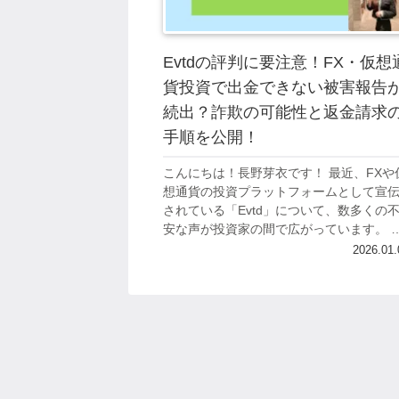
Evtdの評判に要注意！FX・仮想
貨投資で出金できない被害報告
続出？詐欺の可能性と返金請求
手順を公開！
こんにちは！長野芽衣です！ 最近、FXや
想通貨の投資プラットフォームとして宣
されている「Evtd」について、数多くの
安な声が投資家の間で広がっています。 
ンターネット上では、出金ができないと
2026.01.
う深刻な被害報告が相次いでおり、詐欺...