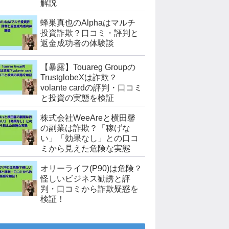
解説
蜂巣真也のAlphaはマルチ
投資詐欺？口コミ・評判と
返金成功者の体験談
【暴露】Touareg Groupの
TrustglobeXは詐欺？
volante cardの評判・口コミ
と投資の実態を検証
株式会社WeeAreと横田馨
の副業は詐欺？「稼げな
い」「効果なし」との口コ
ミから見えた危険な実態
オリーライフ(P90)は危険？
怪しいビジネス勧誘と評
判・口コミから詐欺疑惑を
検証！