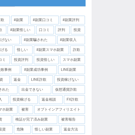
詐欺
#副業
#副業口コミ
#副業評判
欺
#副業怪しい
口コミ
評判
投資
稼げない
#副業騙された
#副業収入
稼げる
怪しい
#副業スマホ副業
詐欺
コミ
投資評判
投資怪しい
スマホ副業
失敗事例
#副業成功事例
LINE副業
投資
返金
LINE詐欺
投資稼げない
された
出金できない
仮想通貨詐欺
入
投資稼げる
返金相談
FX詐欺
マホ副業
被害
オプトインアフィリエイト
貨
検証が完了済み副業
被害報告
投資
危険
怪しい副業
返金方法