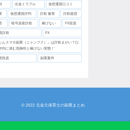
材
出金トラブル
仮想通貨口コミ
業
仮想通貨評判
詐欺 被害
詐欺疑惑
否
暗号資産詐欺
稼げない
FX投資
投資詐欺
FX
たんスマホ副業（ニャンフク）』は詐欺まがい？口
評判に潜む危険性と稼げない実態！'
貨投資
副業案件
© 2022 元金欠保育士の副業まとめ.