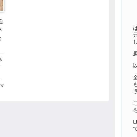
通
が
の
仮
伝
不
イ
い
07