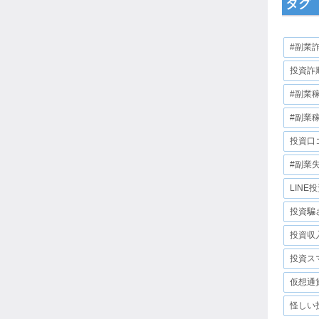
タグ
#副業
投資詐
#副業
#副業
投資口
#副業
LINE
投資騙
投資収
投資ス
仮想通
怪しい