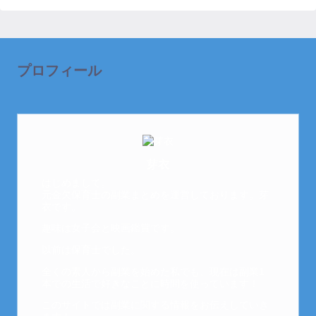
プロフィール
芽衣
はじめまして。
元金欠保育士の副業まとめを運営しております。芽
衣です。
趣味は女子会と映画鑑賞です。
以前は保育士でした。
全くの素人から副業を始めた私でも、現在は副業1
本での生活で好きなことに時間を使っています！
このサイトでは副業に関する情報をお伝えしていき