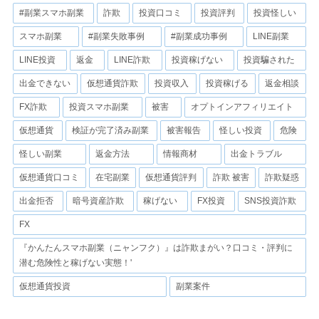
#副業スマホ副業
詐欺
投資口コミ
投資評判
投資怪しい
スマホ副業
#副業失敗事例
#副業成功事例
LINE副業
LINE投資
返金
LINE詐欺
投資稼げない
投資騙された
出金できない
仮想通貨詐欺
投資収入
投資稼げる
返金相談
FX詐欺
投資スマホ副業
被害
オプトインアフィリエイト
仮想通貨
検証が完了済み副業
被害報告
怪しい投資
危険
怪しい副業
返金方法
情報商材
出金トラブル
仮想通貨口コミ
在宅副業
仮想通貨評判
詐欺 被害
詐欺疑惑
出金拒否
暗号資産詐欺
稼げない
FX投資
SNS投資詐欺
FX
『かんたんスマホ副業（ニャンフク）』は詐欺まがい？口コミ・評判に
潜む危険性と稼げない実態！'
仮想通貨投資
副業案件