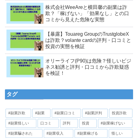
株式会社WeeAreと横田馨の副業は詐
欺？「稼げない」「効果なし」との口
コミから見えた危険な実態
【暴露】Touareg GroupのTrustglobeX
は詐欺？volante cardの評判・口コミと
投資の実態を検証
オリーライフ(P90)は危険？怪しいビジ
ネス勧誘と評判・口コミから詐欺疑惑
を検証！
タグ
#副業詐欺
#副業
#副業口コミ
#副業評判
投資詐欺
#副業怪しい
口コミ
評判
投資
#副業稼げない
#副業騙された
#副業収入
#副業稼げる
怪しい