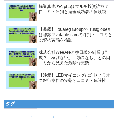
蜂巣真也のAlphaはマルチ投資詐欺？
口コミ・評判と返金成功者の体験談
【暴露】Touareg GroupのTrustglobeX
は詐欺？volante cardの評判・口コミと
投資の実態を検証
株式会社WeeAreと横田馨の副業は詐
欺？「稼げない」「効果なし」との口
コミから見えた危険な実態
【注意】LEDマイニングは詐欺？ラオ
ス銀行案件の実態と口コミ・危険性
タグ