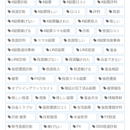
#副業詐欺
#副業
#副業口コミ
#副業評判
投資詐欺
#副業怪しい
口コミ
評判
投資
#副業稼げない
#副業騙された
#副業収入
怪しい
#副業稼げる
#副業スマホ副業
詐欺
投資口コミ
投資評判
スマホ副業
投資怪しい
#副業失敗事例
#副業成功事例
LINE副業
LINE投資
返金
LINE詐欺
投資稼げない
投資騙された
出金できない
仮想通貨詐欺
投資収入
投資稼げる
返金相談
被害
FX詐欺
投資スマホ副業
仮想通貨
オプトインアフィリエイト
検証が完了済み副業
被害報告
怪しい投資
危険
怪しい副業
返金方法
情報商材
出金トラブル
仮想通貨口コミ
在宅副業
仮想通貨評判
詐欺 被害
詐欺疑惑
出金拒否
FX投資
暗号資産詐欺
稼げない
FX
SNS投資詐欺