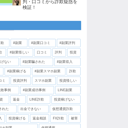
判・口コミから詐欺疑惑を
検証！
詐欺
#副業
#副業口コミ
#副業評判
欺
#副業怪しい
口コミ
評判
投資
稼げない
#副業騙された
#副業収入
#副業稼げる
#副業スマホ副業
詐欺
コミ
投資評判
スマホ副業
投資怪しい
失敗事例
#副業成功事例
LINE副業
投資
返金
LINE詐欺
投資稼げない
された
出金できない
仮想通貨詐欺
入
投資稼げる
返金相談
FX詐欺
被害
マホ副業
仮想通貨