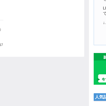
う
近
質
装し
17
人気