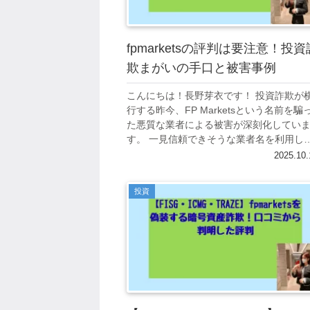
fpmarketsの評判は要注意！投資
欺まがいの手口と被害事例
こんにちは！長野芽衣です！ 投資詐欺が
行する昨今、FP Marketsという名前を騙
た悪質な業者による被害が深刻化してい
す。 一見信頼できそうな業者名を利用し
多くの投資家を罠にかける手口が巧妙化
2025.10.
ている現状を詳しく検証していきま...
投資