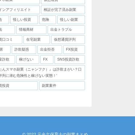
インアフィリエイト
検証が完了済み副業
告
怪しい投資
危険
怪しい副業
法
情報商材
出金トラブル
貨口コミ
在宅副業
仮想通貨評判
害
詐欺疑惑
出金拒否
FX投資
産詐欺
稼げない
FX
SNS投資詐欺
たんスマホ副業（ニャンフク）』は詐欺まがい？口
評判に潜む危険性と稼げない実態！'
貨投資
副業案件
© 2022 元金欠保育士の副業まとめ.