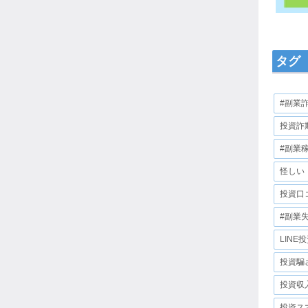
タグ
#副業
投資詐
#副業
怪しい
投資口
#副業
LINE
投資騙
投資収
投資ス