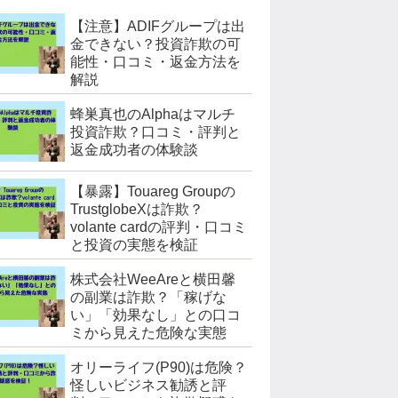
【注意】ADIFグループは出
金できない？投資詐欺の可
能性・口コミ・返金方法を
解説
蜂巣真也のAlphaはマルチ
投資詐欺？口コミ・評判と
返金成功者の体験談
【暴露】Touareg Groupの
TrustglobeXは詐欺？
volante cardの評判・口コミ
と投資の実態を検証
株式会社WeeAreと横田馨
の副業は詐欺？「稼げな
い」「効果なし」との口コ
ミから見えた危険な実態
オリーライフ(P90)は危険？
怪しいビジネス勧誘と評