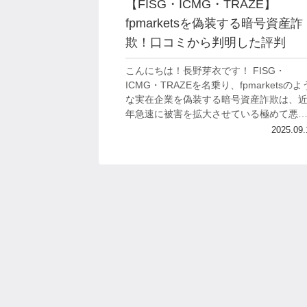
【FISG・ICMG・TRAZE】
fpmarketsを偽装する暗号資産詐
欺！口コミから判明した評判
こんにちは！長野芽衣です！ FISG・
ICMG・TRAZEを名乗り、fpmarketsのよ
な実在企業を偽装する暗号資産詐欺は、
年急速に被害を拡大させている極めて悪
な手口となっています。 fpmarketsを偽
2025.09.
たFISG詐欺グル...