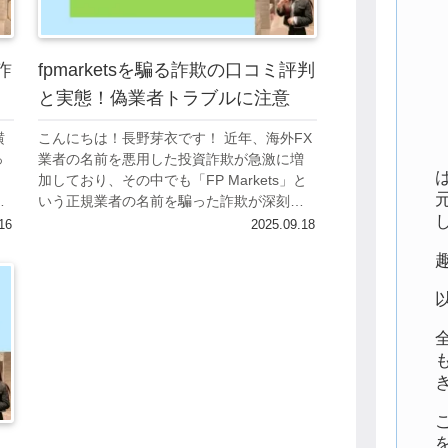
詐
fpmarketsを騙る詐欺の口コミ評判
と実態！偽業者トラブルに注意
横
こんにちは！長野芽衣です！ 近年、海外FX
っ
業者の名前を悪用した投資詐欺が急激に増
ま
加しており、その中でも「FP Markets」と
、
いう正規業者の名前を騙った詐欺が深刻な
し
問題となっています。 この詐欺では、オー
16
2025.09.18
ストラリアの正規FX業者「FP...