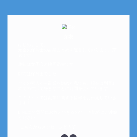
芽衣
はじめまして。
元金欠保育士の副業まとめを運営しております。芽
衣です。
趣味は女子会と映画鑑賞です。
以前は保育士でした。
全くの素人から副業を始めた私でも、現在は副業1
本での生活で好きなことに時間を使っています！
このサイトでは副業に関する情報をお伝えしていき
ます！
LINEにて質問にお答えできるので、お気軽にご連絡
ください。
↓こちらからメッセージどうぞ↓