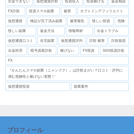
出金できない
仮想通貨詐欺
投資収入
投資稼げる
返金相談
FX詐欺
投資スマホ副業
被害
オプトインアフィリエイト
仮想通貨
検証が完了済み副業
被害報告
怪しい投資
危険
怪しい副業
返金方法
情報商材
出金トラブル
仮想通貨口コミ
在宅副業
仮想通貨評判
詐欺 被害
詐欺疑惑
出金拒否
暗号資産詐欺
稼げない
FX投資
SNS投資詐欺
FX
『かんたんスマホ副業（ニャンフク）』は詐欺まがい？口コミ・評判に
潜む危険性と稼げない実態！'
仮想通貨投資
副業案件
プロフィール