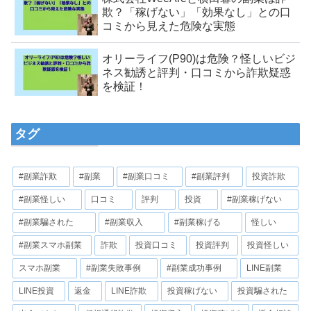
欺？「稼げない」「効果なし」との口
コミから見えた危険な実態
オリーライフ(P90)は危険？怪しいビジ
ネス勧誘と評判・口コミから詐欺疑惑
を検証！
タグ
#副業詐欺
#副業
#副業口コミ
#副業評判
投資詐欺
#副業怪しい
口コミ
評判
投資
#副業稼げない
#副業騙された
#副業収入
#副業稼げる
怪しい
#副業スマホ副業
詐欺
投資口コミ
投資評判
投資怪しい
スマホ副業
#副業失敗事例
#副業成功事例
LINE副業
LINE投資
返金
LINE詐欺
投資稼げない
投資騙された