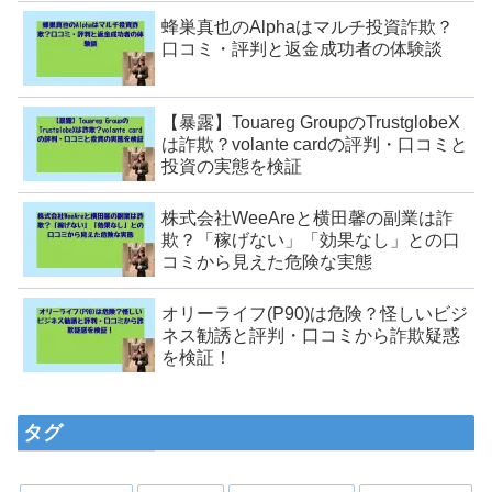
蜂巣真也のAlphaはマルチ投資詐欺？
口コミ・評判と返金成功者の体験談
【暴露】Touareg GroupのTrustglobeX
は詐欺？volante cardの評判・口コミと
投資の実態を検証
株式会社WeeAreと横田馨の副業は詐
欺？「稼げない」「効果なし」との口
コミから見えた危険な実態
オリーライフ(P90)は危険？怪しいビジ
ネス勧誘と評判・口コミから詐欺疑惑
を検証！
タグ