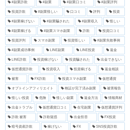
#副業詐欺
#副業
#副業口コミ
#副業評判
投資詐欺
#副業怪しい
口コミ
評判
投資
#副業稼げない
#副業騙された
#副業収入
怪しい
#副業稼げる
#副業スマホ副業
詐欺
投資口コミ
投資評判
スマホ副業
投資怪しい
#副業失敗事例
#副業成功事例
LINE副業
LINE投資
返金
LINE詐欺
投資稼げない
投資騙された
出金できない
仮想通貨詐欺
投資収入
投資稼げる
返金相談
被害
FX詐欺
投資スマホ副業
仮想通貨
オプトインアフィリエイト
検証が完了済み副業
被害報告
怪しい投資
危険
怪しい副業
返金方法
情報商材
出金トラブル
仮想通貨口コミ
在宅副業
仮想通貨評判
詐欺 被害
詐欺疑惑
出金拒否
FX投資
暗号資産詐欺
稼げない
FX
SNS投資詐欺