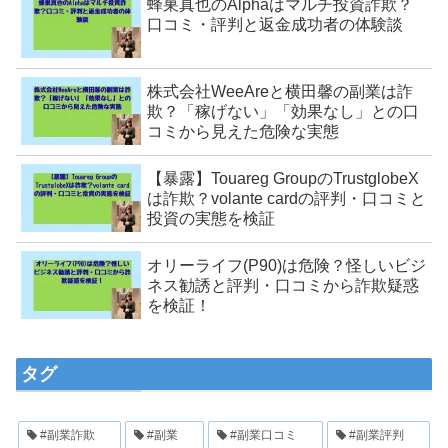
蜂巣真也のAlphaはマルチ投資詐欺？
口コミ・評判と返金成功者の体験談
株式会社WeeAreと横田馨の副業は詐
欺？「稼げない」「効果なし」との口
コミから見えた危険な実態
【暴露】Touareg GroupのTrustglobeX
は詐欺？volante cardの評判・口コミと
投資の実態を検証
オリーライフ(P90)は危険？怪しいビジ
ネス勧誘と評判・口コミから詐欺疑惑
を検証！
タグ
#副業詐欺
#副業
#副業口コミ
#副業評判