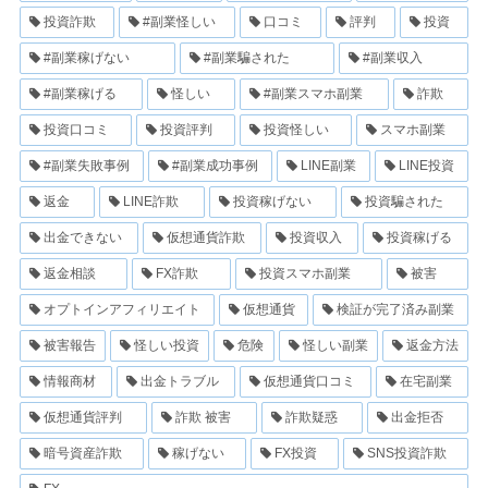
投資詐欺
#副業怪しい
口コミ
評判
投資
#副業稼げない
#副業騙された
#副業収入
#副業稼げる
怪しい
#副業スマホ副業
詐欺
投資口コミ
投資評判
投資怪しい
スマホ副業
#副業失敗事例
#副業成功事例
LINE副業
LINE投資
返金
LINE詐欺
投資稼げない
投資騙された
出金できない
仮想通貨詐欺
投資収入
投資稼げる
返金相談
FX詐欺
投資スマホ副業
被害
オプトインアフィリエイト
仮想通貨
検証が完了済み副業
被害報告
怪しい投資
危険
怪しい副業
返金方法
情報商材
出金トラブル
仮想通貨口コミ
在宅副業
仮想通貨評判
詐欺 被害
詐欺疑惑
出金拒否
暗号資産詐欺
稼げない
FX投資
SNS投資詐欺