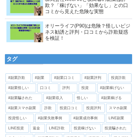
欺？「稼げない」「効果なし」との口
コミから見えた危険な実態
オリーライフ(P90)は危険？怪しいビジ
ネス勧誘と評判・口コミから詐欺疑惑
を検証！
タグ
#副業詐欺
#副業
#副業口コミ
#副業評判
投資詐欺
#副業怪しい
口コミ
評判
投資
#副業稼げない
#副業騙された
#副業収入
怪しい
#副業稼げる
#副業スマホ副業
詐欺
投資口コミ
投資評判
スマホ副業
投資怪しい
#副業失敗事例
#副業成功事例
LINE副業
LINE投資
返金
LINE詐欺
投資稼げない
投資騙された