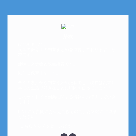
芽衣
はじめまして。
元金欠保育士の副業まとめを運営しております。芽
衣です。
趣味は女子会と映画鑑賞です。
以前は保育士でした。
全くの素人から副業を始めた私でも、現在は副業1
本での生活で好きなことに時間を使っています！
このサイトでは副業に関する情報をお伝えしていき
ます！
LINEにて質問にお答えできるので、お気軽にご連絡
ください。
↓こちらからメッセージどうぞ↓