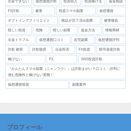
出金できない
仮想通貨詐欺
投資収入
投資稼げる
返金相談
FX詐欺
被害
投資スマホ副業
仮想通貨
オプトインアフィリエイト
検証が完了済み副業
被害報告
怪しい投資
危険
怪しい副業
返金方法
情報商材
出金トラブル
仮想通貨口コミ
在宅副業
仮想通貨評判
詐欺 被害
詐欺疑惑
出金拒否
FX投資
暗号資産詐欺
稼げない
FX
SNS投資詐欺
『かんたんスマホ副業（ニャンフク）』は詐欺まがい？口コミ・評判に
潜む危険性と稼げない実態！'
仮想通貨投資
副業案件
プロフィール