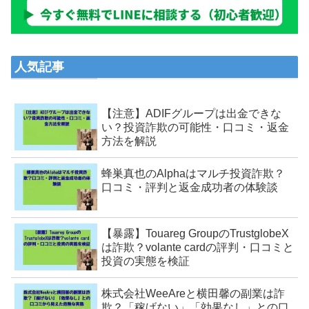
人気記事
【注意】ADIFグループは出金できな
い？投資詐欺の可能性・口コミ・返金
方法を解説
蜂巣真也のAlphaはマルチ投資詐欺？
口コミ・評判と返金成功者の体験談
【暴露】Touareg GroupのTrustglobeX
は詐欺？volante cardの評判・口コミと
投資の実態を検証
株式会社WeeAreと横田馨の副業は詐
欺？「稼げない」「効果なし」との口