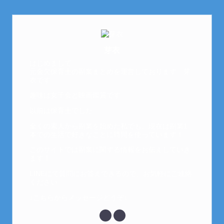
芽衣
はじめまして。
元金欠保育士の副業まとめを運営しております。芽
衣です。
趣味は女子会と映画鑑賞です。
以前は保育士でした。
全くの素人から副業を始めた私でも、現在は副業1
本での生活で好きなことに時間を使っています！
このサイトでは副業に関する情報をお伝えしていき
ます！
LINEにて質問にお答えできるので、お気軽にご連絡
ください。
↓こちらからメッセージどうぞ↓