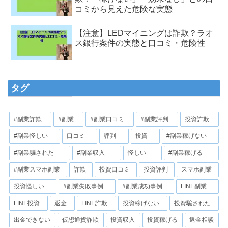
コミから見えた危険な実態
【注意】LEDマイニングは詐欺？ラオ
ス銀行案件の実態と口コミ・危険性
タグ
#副業詐欺
#副業
#副業口コミ
#副業評判
投資詐欺
#副業怪しい
口コミ
評判
投資
#副業稼げない
#副業騙された
#副業収入
怪しい
#副業稼げる
#副業スマホ副業
詐欺
投資口コミ
投資評判
スマホ副業
投資怪しい
#副業失敗事例
#副業成功事例
LINE副業
LINE投資
返金
LINE詐欺
投資稼げない
投資騙された
出金できない
仮想通貨詐欺
投資収入
投資稼げる
返金相談