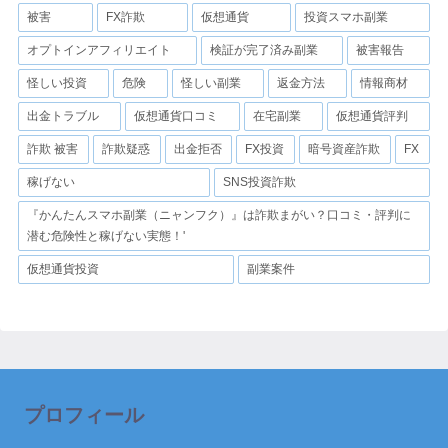
被害
FX詐欺
仮想通貨
投資スマホ副業
オプトインアフィリエイト
検証が完了済み副業
被害報告
怪しい投資
危険
怪しい副業
返金方法
情報商材
出金トラブル
仮想通貨口コミ
在宅副業
仮想通貨評判
詐欺 被害
詐欺疑惑
出金拒否
FX投資
暗号資産詐欺
FX
稼げない
SNS投資詐欺
『かんたんスマホ副業（ニャンフク）』は詐欺まがい？口コミ・評判に
潜む危険性と稼げない実態！'
仮想通貨投資
副業案件
プロフィール