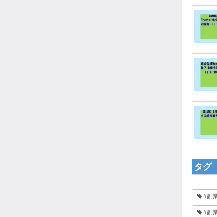
タグ
#副
#副