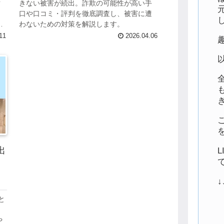
対
きない被害が続出。詐欺の可能性が高い手
、
口や口コミ・評判を徹底調査し、被害に遭
複
わないための対策を解説します。
い
11
2026.04.06
出
・
と
は
や