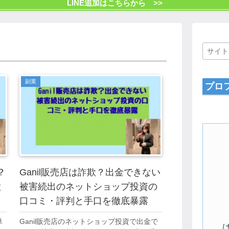
LINE追加はこちらから >>
副業
プロ
？
Ganil販売店は詐欺？出金できない
と
被害続出のネットショップ投資の
口コミ・評判と手口を徹底暴露
単
Ganil販売店のネットショップ投資で出金で