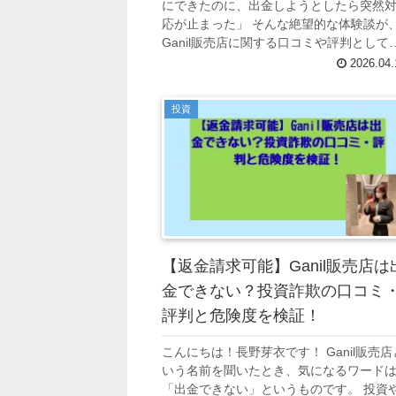
にできたのに、出金しようとしたら突然
応が止まった」 そんな絶望的な体験談が
Ganil販売店に関する口コミや評判として
数のプラットフォームに投稿され続けて
2026.04.
ます。 副業や投資として紹介された...
投資
【返金請求可能】Ganil販売店は
金できない？投資詐欺の口コミ
評判と危険度を検証！
こんにちは！長野芽衣です！ Ganil販売店
いう名前を聞いたとき、気になるワード
「出金できない」というものです。 投資