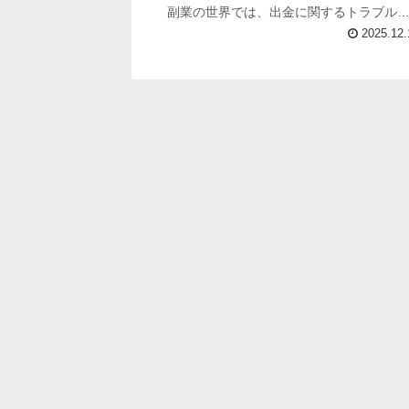
副業の世界では、出金に関するトラブル
最も重大な問題につながります。 実際、
2025.12.
金できないという話が出ると、すぐ...