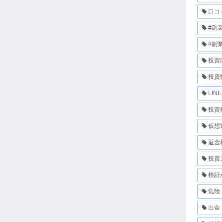
口コ
#副
#副
投資
投資
LIN
投資
仮想
返金
投資
検証
危険
出金