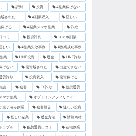
ミ
評判
投資
#副業稼げない
業騙された
#副業収入
怪しい
業稼げる
#副業スマホ副業
詐欺
口コミ
投資評判
スマホ副業
怪しい
#副業失敗事例
#副業成功事例
E副業
LINE投資
返金
LINE詐欺
稼げない
投資騙された
出金できない
通貨詐欺
投資収入
投資稼げる
相談
被害
FX詐欺
仮想通貨
スマホ副業
オプトインアフィリエイト
が完了済み副業
被害報告
怪しい投資
怪しい副業
返金方法
情報商材
トラブル
仮想通貨口コミ
在宅副業