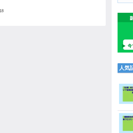
が
出
18
人気