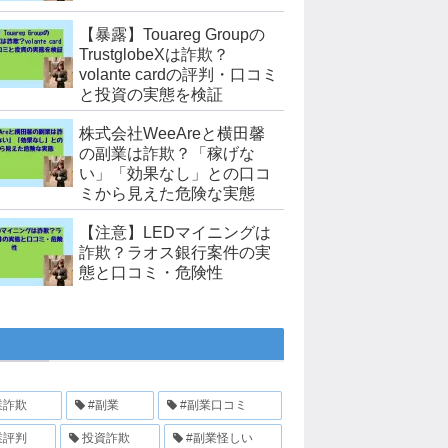
【暴露】Touareg Groupの
TrustglobeXは詐欺？
volante cardの評判・口コミ
と投資の実態を検証
株式会社WeeAreと横田馨
の副業は詐欺？「稼げな
い」「効果なし」との口コ
ミから見えた危険な実態
【注意】LEDマイニングは
詐欺？ラオス銀行案件の実
態と口コミ・危険性
業詐欺
#副業
#副業口コミ
業評判
投資詐欺
#副業怪しい