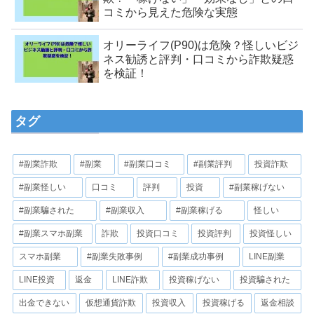
コミから見えた危険な実態
オリーライフ(P90)は危険？怪しいビジ
ネス勧誘と評判・口コミから詐欺疑惑
を検証！
タグ
#副業詐欺
#副業
#副業口コミ
#副業評判
投資詐欺
#副業怪しい
口コミ
評判
投資
#副業稼げない
#副業騙された
#副業収入
#副業稼げる
怪しい
#副業スマホ副業
詐欺
投資口コミ
投資評判
投資怪しい
スマホ副業
#副業失敗事例
#副業成功事例
LINE副業
LINE投資
返金
LINE詐欺
投資稼げない
投資騙された
出金できない
仮想通貨詐欺
投資収入
投資稼げる
返金相談