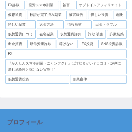
FX詐欺
投資スマホ副業
被害
オプトインアフィリエイト
仮想通貨
検証が完了済み副業
被害報告
怪しい投資
危険
怪しい副業
返金方法
情報商材
出金トラブル
仮想通貨口コミ
在宅副業
仮想通貨評判
詐欺 被害
詐欺疑惑
出金拒否
暗号資産詐欺
稼げない
FX投資
SNS投資詐欺
FX
『かんたんスマホ副業（ニャンフク）』は詐欺まがい？口コミ・評判に
潜む危険性と稼げない実態！'
仮想通貨投資
副業案件
プロフィール