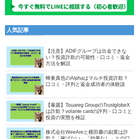
人気記事
【注意】ADIFグループは出金できな
い？投資詐欺の可能性・口コミ・返金
方法を解説
蜂巣真也のAlphaはマルチ投資詐欺？
口コミ・評判と返金成功者の体験談
【暴露】Touareg GroupのTrustglobeX
は詐欺？volante cardの評判・口コミと
投資の実態を検証
株式会社WeeAreと横田馨の副業は詐
欺？「稼げない」「効果なし」との口