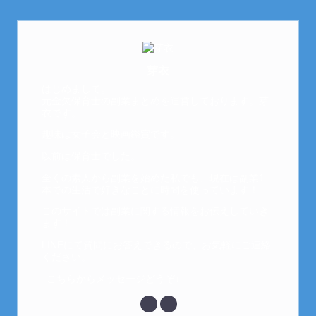
芽衣
はじめまして。
元金欠保育士の副業まとめを運営しております。芽
衣です。
趣味は女子会と映画鑑賞です。
以前は保育士でした。
全くの素人から副業を始めた私でも、現在は副業1
本での生活で好きなことに時間を使っています！
このサイトでは副業に関する情報をお伝えしていき
ます！
LINEにて質問にお答えできるので、お気軽にご連絡
ください。
↓こちらからメッセージどうぞ↓