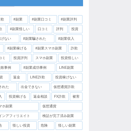
詐欺
#副業
#副業口コミ
#副業評判
欺
#副業怪しい
口コミ
評判
投資
稼げない
#副業騙された
#副業収入
#副業稼げる
#副業スマホ副業
詐欺
コミ
投資評判
スマホ副業
投資怪しい
失敗事例
#副業成功事例
LINE副業
投資
返金
LINE詐欺
投資稼げない
された
出金できない
仮想通貨詐欺
入
投資稼げる
返金相談
FX詐欺
被害
マホ副業
仮想通貨
インアフィリエイト
検証が完了済み副業
告
怪しい投資
危険
怪しい副業