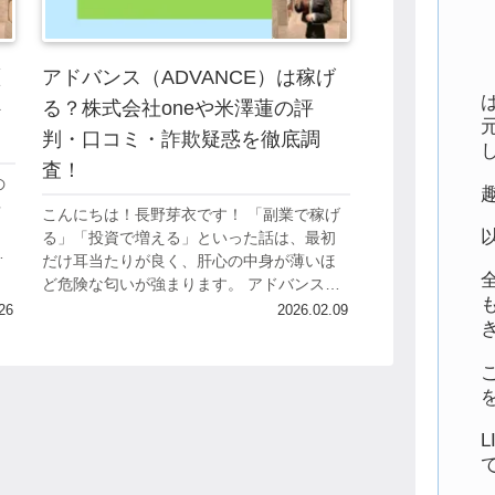
瀬
アドバンス（ADVANCE）は稼げ
ト
る？株式会社oneや米澤蓮の評
判・口コミ・詐欺疑惑を徹底調
査！
の
評
こんにちは！長野芽衣です！ 「副業で稼げ
と
る」「投資で増える」といった話は、最初
大
だけ耳当たりが良く、肝心の中身が薄いほ
や
ど危険な匂いが強まります。 アドバンス
（ADVANCE）についても、ネット上では疑
26
2026.02.09
いの目で検証する記事が複数見つかり、「...