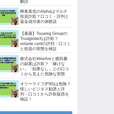
解説
蜂巣真也のAlphaはマルチ
投資詐欺？口コミ・評判と
返金成功者の体験談
【暴露】Touareg Groupの
TrustglobeXは詐欺？
volante cardの評判・口コミ
と投資の実態を検証
株式会社WeeAreと横田馨
の副業は詐欺？「稼げな
い」「効果なし」との口コ
ミから見えた危険な実態
オリーライフ(P90)は危険？
怪しいビジネス勧誘と評
判・口コミから詐欺疑惑を
検証！