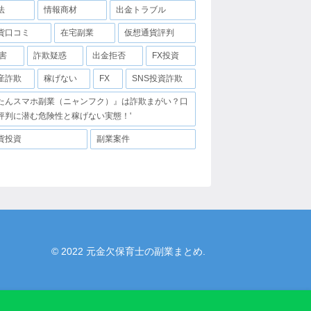
法
情報商材
出金トラブル
貨口コミ
在宅副業
仮想通貨評判
害
詐欺疑惑
出金拒否
FX投資
産詐欺
稼げない
FX
SNS投資詐欺
たんスマホ副業（ニャンフク）』は詐欺まがい？口
評判に潜む危険性と稼げない実態！'
貨投資
副業案件
© 2022 元金欠保育士の副業まとめ.