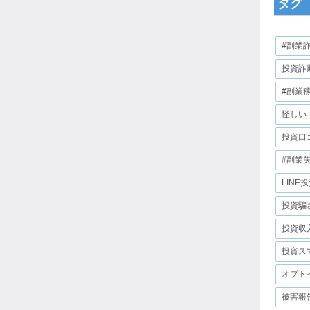
タグ
#副業
投資詐
#副業
怪しい
投資口
#副業
LINE
投資騙
投資収
投資ス
オプト
被害報