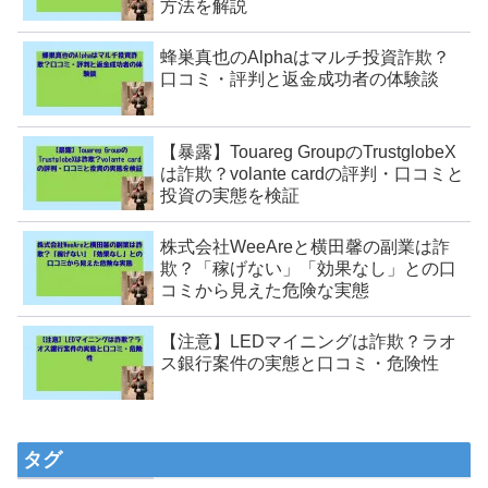
方法を解説
蜂巣真也のAlphaはマルチ投資詐欺？
口コミ・評判と返金成功者の体験談
【暴露】Touareg GroupのTrustglobeX
は詐欺？volante cardの評判・口コミと
投資の実態を検証
株式会社WeeAreと横田馨の副業は詐
欺？「稼げない」「効果なし」との口
コミから見えた危険な実態
【注意】LEDマイニングは詐欺？ラオ
ス銀行案件の実態と口コミ・危険性
タグ