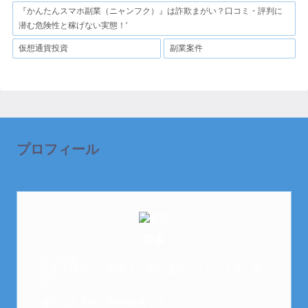
『かんたんスマホ副業（ニャンフク）』は詐欺まがい？口コミ・評判に
潜む危険性と稼げない実態！'
仮想通貨投資
副業案件
プロフィール
芽衣
はじめまして。
元金欠保育士の副業まとめを運営しております。芽
衣です。
趣味は女子会と映画鑑賞です。