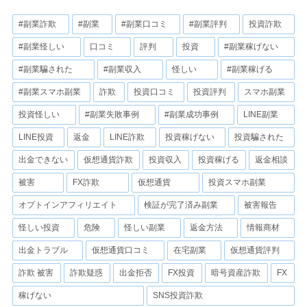
#副業詐欺
#副業
#副業口コミ
#副業評判
投資詐欺
#副業怪しい
口コミ
評判
投資
#副業稼げない
#副業騙された
#副業収入
怪しい
#副業稼げる
#副業スマホ副業
詐欺
投資口コミ
投資評判
スマホ副業
投資怪しい
#副業失敗事例
#副業成功事例
LINE副業
LINE投資
返金
LINE詐欺
投資稼げない
投資騙された
出金できない
仮想通貨詐欺
投資収入
投資稼げる
返金相談
被害
FX詐欺
仮想通貨
投資スマホ副業
オプトインアフィリエイト
検証が完了済み副業
被害報告
怪しい投資
危険
怪しい副業
返金方法
情報商材
出金トラブル
仮想通貨口コミ
在宅副業
仮想通貨評判
詐欺 被害
詐欺疑惑
出金拒否
FX投資
暗号資産詐欺
FX
稼げない
SNS投資詐欺