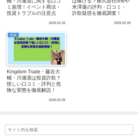
輔・川瀬凛に関する口コ
は稼げる？株式会社oneや
ミ急増！イベント商法・
米澤蓮の評判・口コミ・
投資トラブルの注意点
詐欺疑惑を徹底調査！
2026.02.26
2026.02.09
投資
Kingdom Trade・藤谷大
輔・川瀬凛は投資詐欺？
怪しい口コミ・評判と危
険な実態を徹底解説！
2026.02.09