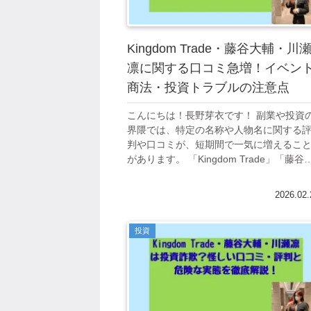
Kingdom Trade・藤谷大輔・川
凛に関する口コミ急増！イベン
商法・投資トラブルの注意点
こんにちは！長野芽衣です！ 副業や投資
界隈では、特定の名称や人物名に関する
判や口コミが、短期間で一気に増えるこ
があります。 「Kingdom Trade」「藤谷
輔」「川瀬凛」といったワードも、SNS
掲示板で検索する人が増え、真...
2026.02.
投資