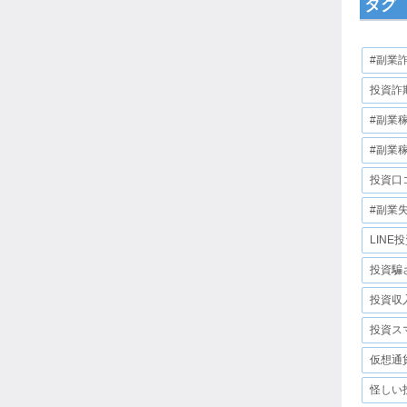
タグ
#副業
投資詐
#副業
#副業
投資口
#副業
LINE
投資騙
投資収
投資ス
仮想通
怪しい