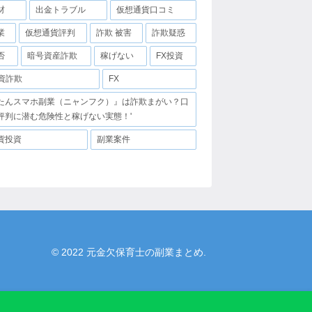
材
出金トラブル
仮想通貨口コミ
業
仮想通貨評判
詐欺 被害
詐欺疑惑
否
暗号資産詐欺
稼げない
FX投資
投資詐欺
FX
たんスマホ副業（ニャンフク）』は詐欺まがい？口
評判に潜む危険性と稼げない実態！'
貨投資
副業案件
© 2022 元金欠保育士の副業まとめ.