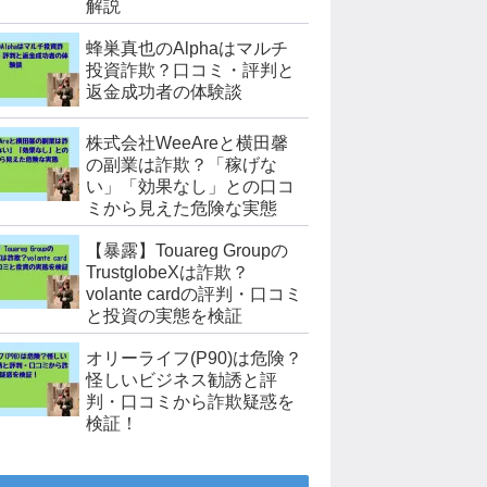
解説
蜂巣真也のAlphaはマルチ
投資詐欺？口コミ・評判と
返金成功者の体験談
株式会社WeeAreと横田馨
の副業は詐欺？「稼げな
い」「効果なし」との口コ
ミから見えた危険な実態
【暴露】Touareg Groupの
TrustglobeXは詐欺？
volante cardの評判・口コミ
と投資の実態を検証
オリーライフ(P90)は危険？
怪しいビジネス勧誘と評
判・口コミから詐欺疑惑を
検証！