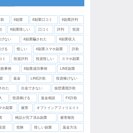
詐欺
#副業
#副業口コミ
#副業評判
欺
#副業怪しい
口コミ
評判
投資
稼げない
#副業騙された
#副業収入
稼げる
怪しい
#副業スマホ副業
詐欺
コミ
投資評判
投資怪しい
スマホ副業
失敗事例
#副業成功事例
LINE副業
投資
返金
LINE詐欺
投資稼げない
された
出金できない
仮想通貨詐欺
入
投資稼げる
返金相談
FX詐欺
マホ副業
被害
オプトインアフィリエイト
貨
検証が完了済み副業
被害報告
投資
危険
怪しい副業
返金方法