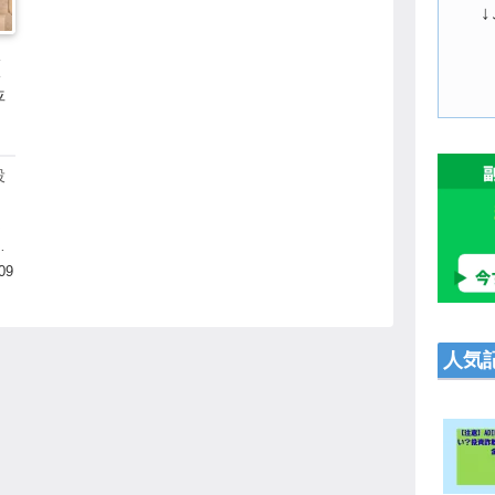
瀬
評
投
ー
疑
体
09
人気