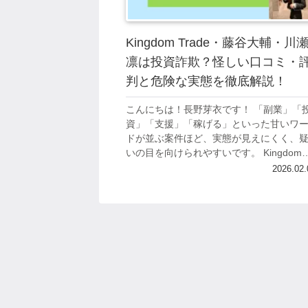
Kingdom Trade・藤谷大輔・川
凛は投資詐欺？怪しい口コミ・
判と危険な実態を徹底解説！
こんにちは！長野芽衣です！ 「副業」「
資」「支援」「稼げる」といった甘いワ
ドが並ぶ案件ほど、実態が見えにくく、
いの目を向けられやすいです。 Kingdom
Tradeについても、名前だけが先行し、具
2026.02.
的な運用実態やリスク説明が見え...