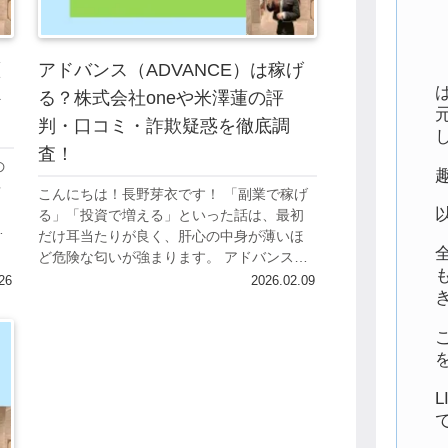
瀬
アドバンス（ADVANCE）は稼げ
ト
る？株式会社oneや米澤蓮の評
判・口コミ・詐欺疑惑を徹底調
査！
の
評
こんにちは！長野芽衣です！ 「副業で稼げ
と
る」「投資で増える」といった話は、最初
大
だけ耳当たりが良く、肝心の中身が薄いほ
や
ど危険な匂いが強まります。 アドバンス
（ADVANCE）についても、ネット上では疑
26
2026.02.09
いの目で検証する記事が複数見つかり、「...