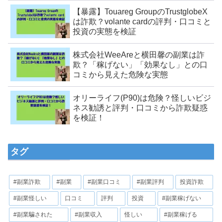
【暴露】Touareg GroupのTrustglobeX
は詐欺？volante cardの評判・口コミと
投資の実態を検証
株式会社WeeAreと横田馨の副業は詐
欺？「稼げない」「効果なし」との口
コミから見えた危険な実態
オリーライフ(P90)は危険？怪しいビジ
ネス勧誘と評判・口コミから詐欺疑惑
を検証！
タグ
#副業詐欺
#副業
#副業口コミ
#副業評判
投資詐欺
#副業怪しい
口コミ
評判
投資
#副業稼げない
#副業騙された
#副業収入
怪しい
#副業稼げる