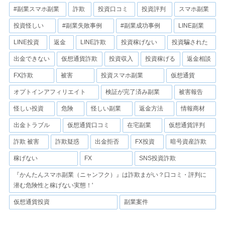
#副業スマホ副業
詐欺
投資口コミ
投資評判
スマホ副業
投資怪しい
#副業失敗事例
#副業成功事例
LINE副業
LINE投資
返金
LINE詐欺
投資稼げない
投資騙された
出金できない
仮想通貨詐欺
投資収入
投資稼げる
返金相談
FX詐欺
被害
投資スマホ副業
仮想通貨
オプトインアフィリエイト
検証が完了済み副業
被害報告
怪しい投資
危険
怪しい副業
返金方法
情報商材
出金トラブル
仮想通貨口コミ
在宅副業
仮想通貨評判
詐欺 被害
詐欺疑惑
出金拒否
FX投資
暗号資産詐欺
稼げない
FX
SNS投資詐欺
『かんたんスマホ副業（ニャンフク）』は詐欺まがい？口コミ・評判に
潜む危険性と稼げない実態！'
仮想通貨投資
副業案件