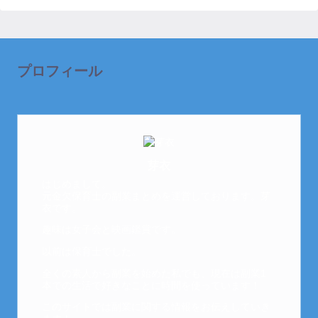
プロフィール
芽衣
はじめまして。
元金欠保育士の副業まとめを運営しております。芽
衣です。
趣味は女子会と映画鑑賞です。
以前は保育士でした。
全くの素人から副業を始めた私でも、現在は副業1
本での生活で好きなことに時間を使っています！
このサイトでは副業に関する情報をお伝えしていき