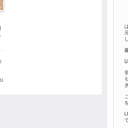
口
を
投
な
ワ
11
.