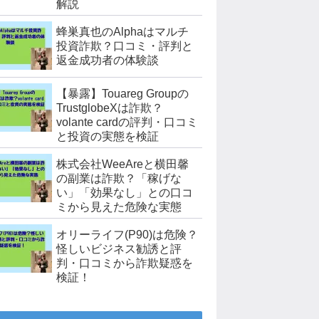
解説
蜂巣真也のAlphaはマルチ
投資詐欺？口コミ・評判と
返金成功者の体験談
【暴露】Touareg Groupの
TrustglobeXは詐欺？
volante cardの評判・口コミ
と投資の実態を検証
株式会社WeeAreと横田馨
の副業は詐欺？「稼げな
い」「効果なし」との口コ
ミから見えた危険な実態
オリーライフ(P90)は危険？
怪しいビジネス勧誘と評
判・口コミから詐欺疑惑を
検証！