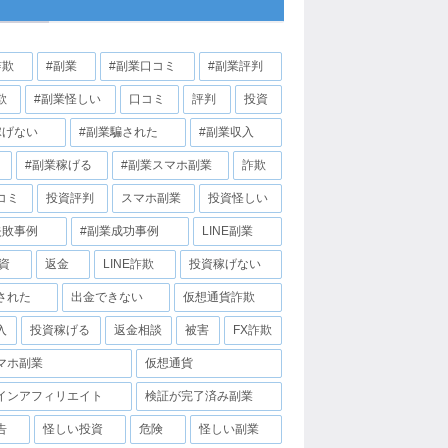
詐欺
#副業
#副業口コミ
#副業評判
欺
#副業怪しい
口コミ
評判
投資
稼げない
#副業騙された
#副業収入
#副業稼げる
#副業スマホ副業
詐欺
コミ
投資評判
スマホ副業
投資怪しい
失敗事例
#副業成功事例
LINE副業
投資
返金
LINE詐欺
投資稼げない
された
出金できない
仮想通貨詐欺
入
投資稼げる
返金相談
被害
FX詐欺
マホ副業
仮想通貨
インアフィリエイト
検証が完了済み副業
告
怪しい投資
危険
怪しい副業