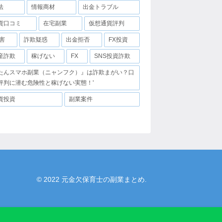
法
情報商材
出金トラブル
貨口コミ
在宅副業
仮想通貨評判
害
詐欺疑惑
出金拒否
FX投資
産詐欺
稼げない
FX
SNS投資詐欺
たんスマホ副業（ニャンフク）』は詐欺まがい？口
評判に潜む危険性と稼げない実態！'
貨投資
副業案件
© 2022 元金欠保育士の副業まとめ.