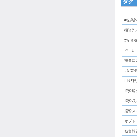
タグ
#副業
投資詐
#副業
怪しい
投資口
#副業
LINE
投資騙
投資収
投資ス
オプト
被害報