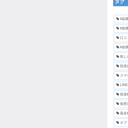
タグ
#副
#副
口コ
#副
怪し
投資
スマ
LIN
投資
仮想
返金
オプ