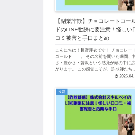
【副業詐欺】チョコレートゴー
ドのLINE勧誘に要注意！怪しい
コミ被害と手口まとめ
こんにちは！長野芽衣です！ チョコレー
ゴールド——。 その名前を聞いた瞬間、
さ・豊かさ・贅沢という感覚が頭の中に
がります。 この感覚こそが、詐欺師たち
名称に込めた最初の罠です。 LINEを通じ
2026.04.
副業勧誘として広まっているチョ...
投資