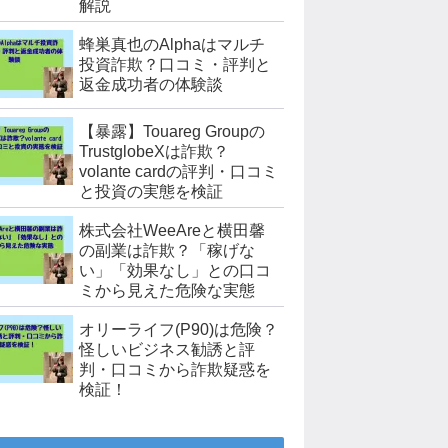
解説
蜂巣真也のAlphaはマルチ
投資詐欺？口コミ・評判と
返金成功者の体験談
【暴露】Touareg Groupの
TrustglobeXは詐欺？
volante cardの評判・口コミ
と投資の実態を検証
株式会社WeeAreと横田馨
の副業は詐欺？「稼げな
い」「効果なし」との口コ
ミから見えた危険な実態
オリーライフ(P90)は危険？
怪しいビジネス勧誘と評
判・口コミから詐欺疑惑を
検証！