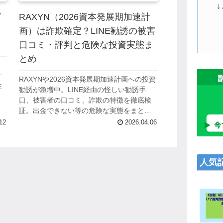
イ
RAXYN（2026資本発展期加速計
画）は詐欺確定？LINE勧誘の被害
口コミ・評判と危険な投資実態ま
とめ
ケ
RAXYNや2026資本発展期加速計画への投資
主
勧誘が急増中。LINE経由の怪しい勧誘手
急
口、被害者の口コミ、詐欺の特徴を徹底検
供
証。出金できない等の危険な実態をまとめ
ました。
12
2026.04.06
人気