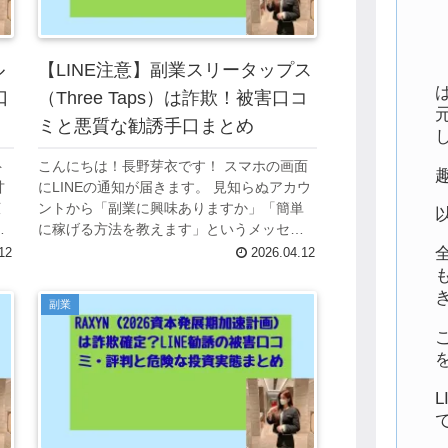
ル
【LINE注意】副業スリータップス
口
（Three Taps）は詐欺！被害口コ
ミと悪質な勧誘手口まとめ
ト
こんにちは！長野芽衣です！ スマホの画面
甘
にLINEの通知が届きます。 見知らぬアカウ
広
ントから「副業に興味ありますか」「簡単
が
に稼げる方法を教えます」というメッセー
た
ジ。 こうした経験を持つ方が急増している
12
2026.04.12
中、スリータップス（Three T...
副業