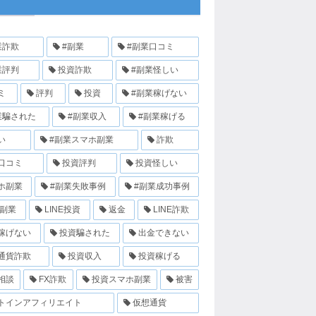
業詐欺
#副業
#副業口コミ
業評判
投資詐欺
#副業怪しい
ミ
評判
投資
#副業稼げない
業騙された
#副業収入
#副業稼げる
い
#副業スマホ副業
詐欺
口コミ
投資評判
投資怪しい
ホ副業
#副業失敗事例
#副業成功事例
E副業
LINE投資
返金
LINE詐欺
稼げない
投資騙された
出金できない
通貨詐欺
投資収入
投資稼げる
相談
FX詐欺
投資スマホ副業
被害
トインアフィリエイト
仮想通貨