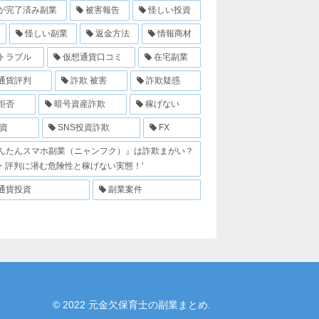
が完了済み副業
被害報告
怪しい投資
怪しい副業
返金方法
情報商材
トラブル
仮想通貨口コミ
在宅副業
通貨評判
詐欺 被害
詐欺疑惑
拒否
暗号資産詐欺
稼げない
投資
SNS投資詐欺
FX
んたんスマホ副業（ニャンフク）』は詐欺まがい？
・評判に潜む危険性と稼げない実態！'
通貨投資
副業案件
© 2022 元金欠保育士の副業まとめ.