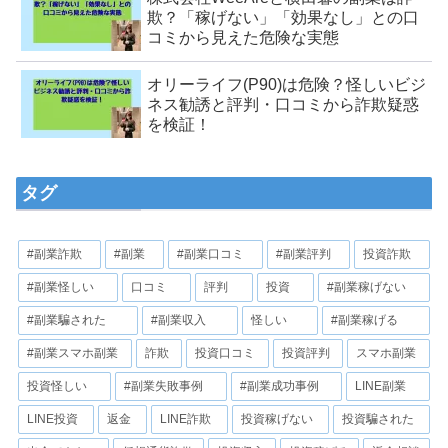
欺？「稼げない」「効果なし」との口
コミから見えた危険な実態
オリーライフ(P90)は危険？怪しいビジ
ネス勧誘と評判・口コミから詐欺疑惑
を検証！
タグ
#副業詐欺
#副業
#副業口コミ
#副業評判
投資詐欺
#副業怪しい
口コミ
評判
投資
#副業稼げない
#副業騙された
#副業収入
怪しい
#副業稼げる
#副業スマホ副業
詐欺
投資口コミ
投資評判
スマホ副業
投資怪しい
#副業失敗事例
#副業成功事例
LINE副業
LINE投資
返金
LINE詐欺
投資稼げない
投資騙された