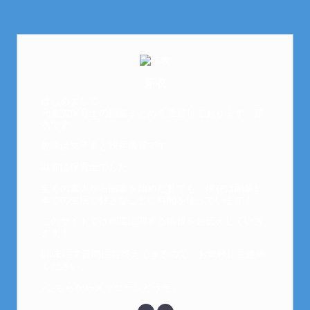
芽衣
はじめまして。
元金欠保育士の副業まとめを運営しております。芽
衣です。
趣味は女子会と映画鑑賞です。
以前は保育士でした。
全くの素人から副業を始めた私でも、現在は副業1
本での生活で好きなことに時間を使っています！
このサイトでは副業に関する情報をお伝えしていき
ます！
LINEにて質問にお答えできるので、お気軽にご連絡
ください。
↓こちらからメッセージどうぞ↓