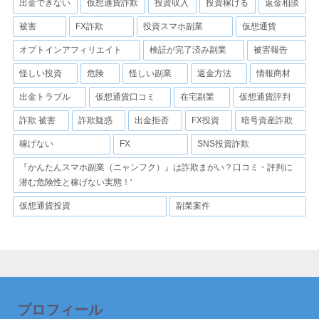
出金できない
仮想通貨詐欺
投資収入
投資稼げる
返金相談
被害
FX詐欺
投資スマホ副業
仮想通貨
オプトインアフィリエイト
検証が完了済み副業
被害報告
怪しい投資
危険
怪しい副業
返金方法
情報商材
出金トラブル
仮想通貨口コミ
在宅副業
仮想通貨評判
詐欺 被害
詐欺疑惑
出金拒否
FX投資
暗号資産詐欺
稼げない
FX
SNS投資詐欺
『かんたんスマホ副業（ニャンフク）』は詐欺まがい？口コミ・評判に
潜む危険性と稼げない実態！'
仮想通貨投資
副業案件
プロフィール