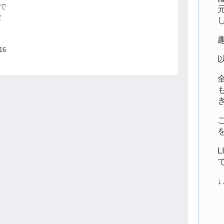
で
だ
に
る
ス
16