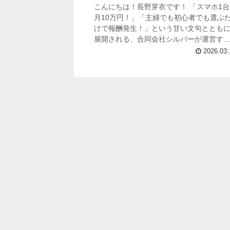
こんにちは！長野芽衣です！ 「スマホ1台
月10万円！」「主婦でも初心者でも選ぶ
けで報酬発生！」という甘い文句ととも
展開される、合同会社シルバーが運営す
「LINEかんたん診断」という副業サービ
2026.03.
が、深刻な被害を拡大させています。 ...