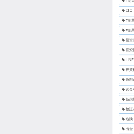
#副
口コ
#副
#副
投資
投資
LIN
投資
仮想
返金
仮想
検証
危険
出金