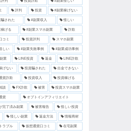
業評判
投資詐欺
#副業怪しい
ミ
評判
投資
#副業稼げない
業騙された
#副業収入
怪しい
業稼げる
#副業スマホ副業
詐欺
口コミ
投資評判
スマホ副業
怪しい
#副業失敗事例
#副業成功事例
E副業
LINE投資
返金
LINE詐欺
稼げない
投資騙された
出金できない
通貨詐欺
投資収入
投資稼げる
相談
FX詐欺
被害
投資スマホ副業
通貨
オプトインアフィリエイト
が完了済み副業
被害報告
怪しい投資
怪しい副業
返金方法
情報商材
トラブル
仮想通貨口コミ
在宅副業