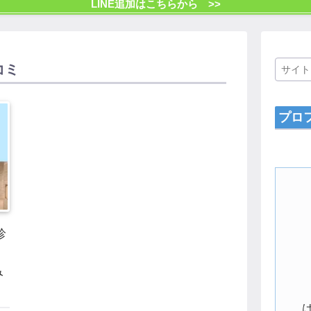
LINE追加はこちらから >>
コミ
プロ
診
み