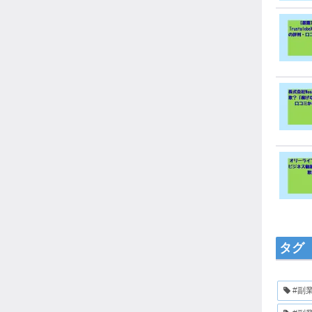
タグ
#副