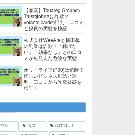
【暴露】Touareg Groupの
TrustglobeXは詐欺？
volante cardの評判・口コミ
と投資の実態を検証
株式会社WeeAreと横田馨
の副業は詐欺？「稼げな
い」「効果なし」との口コ
ミから見えた危険な実態
オリーライフ(P90)は危険？
怪しいビジネス勧誘と評
判・口コミから詐欺疑惑を
検証！
業詐欺
#副業
#副業口コミ