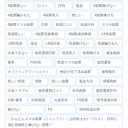
#副業怪しい
口コミ
評判
投資
#副業稼げない
#副業騙された
#副業収入
怪しい
#副業稼げる
#副業スマホ副業
詐欺
投資口コミ
投資評判
スマホ副業
投資怪しい
#副業失敗事例
#副業成功事例
LINE副業
LINE投資
返金
LINE詐欺
投資稼げない
投資騙された
出金できない
仮想通貨詐欺
投資収入
投資稼げる
返金相談
被害
FX詐欺
投資スマホ副業
仮想通貨
オプトインアフィリエイト
検証が完了済み副業
被害報告
怪しい投資
危険
怪しい副業
返金方法
情報商材
出金トラブル
仮想通貨口コミ
在宅副業
仮想通貨評判
詐欺 被害
詐欺疑惑
出金拒否
FX投資
暗号資産詐欺
稼げない
FX
SNS投資詐欺
『かんたんスマホ副業（ニャンフク）』は詐欺まがい？口コミ・評判に
潜む危険性と稼げない実態！'