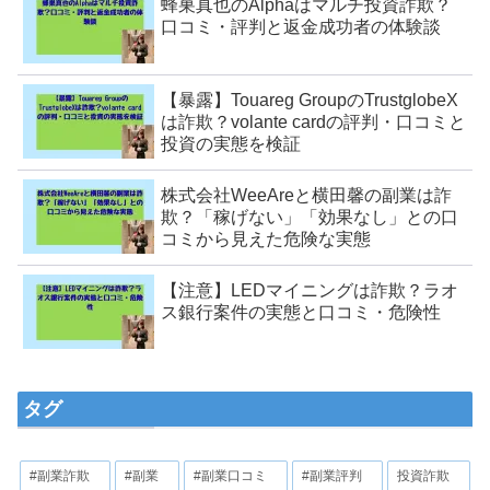
蜂巣真也のAlphaはマルチ投資詐欺？
口コミ・評判と返金成功者の体験談
【暴露】Touareg GroupのTrustglobeX
は詐欺？volante cardの評判・口コミと
投資の実態を検証
株式会社WeeAreと横田馨の副業は詐
欺？「稼げない」「効果なし」との口
コミから見えた危険な実態
【注意】LEDマイニングは詐欺？ラオ
ス銀行案件の実態と口コミ・危険性
タグ
#副業詐欺
#副業
#副業口コミ
#副業評判
投資詐欺