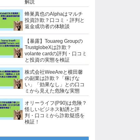
解説
蜂巣真也のAlphaはマルチ
投資詐欺？口コミ・評判と
返金成功者の体験談
【暴露】Touareg Groupの
TrustglobeXは詐欺？
volante cardの評判・口コミ
と投資の実態を検証
株式会社WeeAreと横田馨
の副業は詐欺？「稼げな
い」「効果なし」との口コ
ミから見えた危険な実態
オリーライフ(P90)は危険？
怪しいビジネス勧誘と評
判・口コミから詐欺疑惑を
検証！