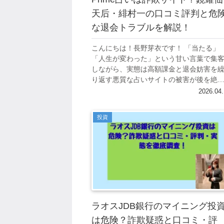
天后・緋村一の口コミ評判と危
な退会トラブルを解説！
こんにちは！長野芽衣です！ 「当たる」
「人生が変わった」という甘い言葉で集
しながら、実態は高額課金と退会妨害を
り返す悪質な占いサイトの被害が後を絶
ません。 その中でも「Prime占い」は、
2026.04.
仙天后・緋村一といった占い師の名前を前.
投資
ラオスJDB銀行のマイニング投
は危険？詐欺疑惑と口コミ・評