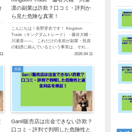
険
凛の副業は詐欺？口コミ・評判か
ら見た危険な真実！
こんにちは！長野芽衣です！ Kingdom
客
Trade（キングダムトレード）・藤谷大輔・
繰
川瀬凛——。 これだけの名前が副業・投資
ち
の勧誘に絡んでいるという事実は、それ自
鏡耀
体がひとつの疑問符を投げかけます。 複数
11
2026.04.11
..
の人物名とサービス名を組み合...
投資
資
Ganil販売店は出金できない詐欺？
口コミ・評判で判明した危険性と