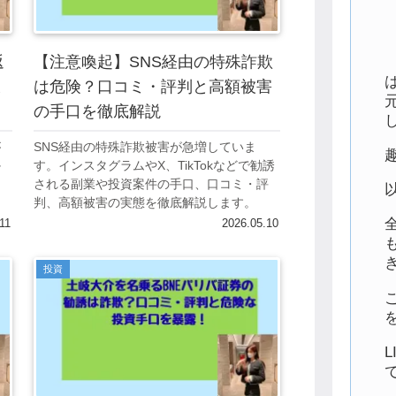
返
【注意喚起】SNS経由の特殊詐欺
ミ
は危険？口コミ・評判と高額被害
の手口を徹底解説
が
SNS経由の特殊詐欺被害が急増していま
か
す。インスタグラムやX、TikTokなどで勧誘
当
される副業や投資案件の手口、口コミ・評
判、高額被害の実態を徹底解説します。
11
2026.05.10
投資