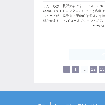
こんにちは！長野芽衣です！ LIGHTNING
CORE（ライトニングコア）という名称は
スピード感・爆発力・圧倒的な収益力を
想させます。 ハイローオプションと組み
わせた投資副業として勧誘されているこ
2026.04.
サービスですが、口コミや評判を...
1
…
12
13
ホーム
プロフィール
サイトマップ