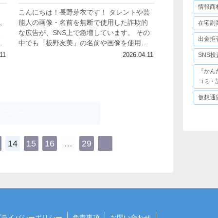
情報商
こんにちは！長野芽衣です！ タレントや芸
、
能人の画像・名前を無断で使用した詐欺的
在宅副
連
な広告が、SNS上で急増しています。 その
出金拒
合
中でも「板野友美」の名前や画像を使用し
の
た広告経由で「AI広告マスター講座」へと誘
SNS
11
2026.04.11
導されるケースが、口コミや評判の中で...
『かん
コミ・
仮想通
次のページ
14
15
16
…
29
プライバシーポリシー
免責事項
お問い合わせ