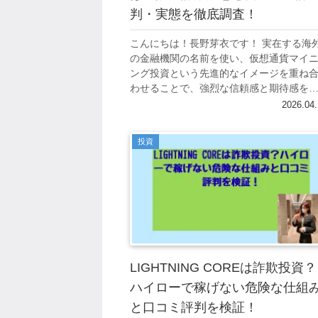
判・実態を徹底調査！
こんにちは！長野芽衣です！ 実在する海
の金融機関の名前を使い、仮想通貨マイ
ング投資という先進的なイメージを重ね
わせることで、強烈な信頼感と期待感を
り出す——。 ラオスJDB銀行のマイニン
2026.04.
投資として勧誘されているこのサービス
は、...
投資
LIGHTNING COREは詐欺投資？
ハイローで稼げない危険な仕組
と口コミ評判を検証！