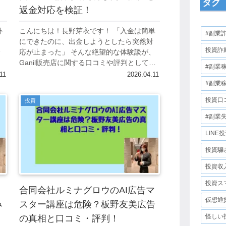
タグ
返金対応を検証！
外
こんにちは！長野芽衣です！ 「入金は簡単
#副業
ニ
にできたのに、出金しようとしたら突然対
投資詐
合
応が止まった」 そんな絶望的な体験談が、
作
Ganil販売店に関する口コミや評判として複
#副業
グ
数のプラットフォームに投稿され続けてい
11
2026.04.11
ます。 副業や投資として紹介された...
#副業
投資口
投資
#副業
LINE
投資騙
投資収
投資ス
合同会社ルミナグロウのAI広告マ
仮想通
み
スター講座は危険？板野友美広告
怪しい
の真相と口コミ・評判！