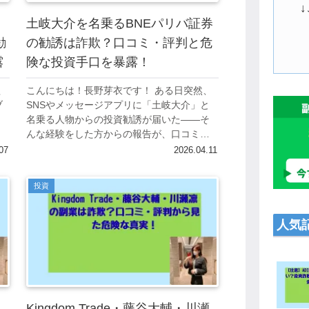
」
土岐大介を名乗るBNEパリバ証券
勧
の勧誘は詐欺？口コミ・評判と危
露
険な投資手口を暴露！
欺
こんにちは！長野芽衣です！ ある日突然、
ブ
SNSやメッセージアプリに「土岐大介」と
を
名乗る人物からの投資勧誘が届いた――そ
んな経験をした方からの報告が、口コミや
評判サイトで急増しています。 「BNEパリ
07
2026.04.11
バ証券の担当者」と自己紹介し、高利回り...
投資
人気
Kingdom Trade・藤谷大輔・川瀬