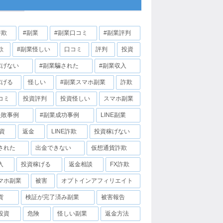
詐欺
#副業
#副業口コミ
#副業評判
欺
#副業怪しい
口コミ
評判
投資
稼げない
#副業騙された
#副業収入
稼げる
怪しい
#副業スマホ副業
詐欺
コミ
投資評判
投資怪しい
スマホ副業
失敗事例
#副業成功事例
LINE副業
投資
返金
LINE詐欺
投資稼げない
された
出金できない
仮想通貨詐欺
入
投資稼げる
返金相談
FX詐欺
マホ副業
被害
オプトインアフィリエイト
貨
検証が完了済み副業
被害報告
投資
危険
怪しい副業
返金方法