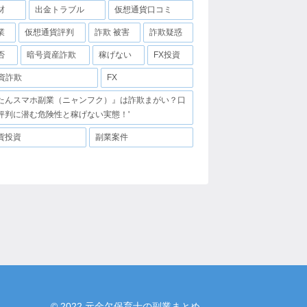
材
出金トラブル
仮想通貨口コミ
業
仮想通貨評判
詐欺 被害
詐欺疑惑
否
暗号資産詐欺
稼げない
FX投資
投資詐欺
FX
たんスマホ副業（ニャンフク）』は詐欺まがい？口
評判に潜む危険性と稼げない実態！'
貨投資
副業案件
© 2022 元金欠保育士の副業まとめ.